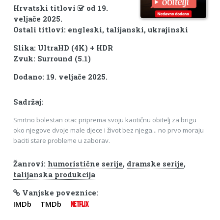
Hrvatski titlovi
od 19.
veljače 2025.
Ostali titlovi: engleski, talijanski, ukrajinski
Slika: UltraHD (4K) + HDR
Zvuk: Surround (5.1)
Dodano: 19. veljače 2025.
Sadržaj:
Smrtno bolestan otac priprema svoju kaotičnu obitelj za brigu
oko njegove dvoje male djece i život bez njega... no prvo moraju
baciti stare probleme u zaborav.
Žanrovi:
humoristične serije
,
dramske serije
,
talijanska produkcija
Vanjske poveznice:
IMDb
TMDb
NETFLIX