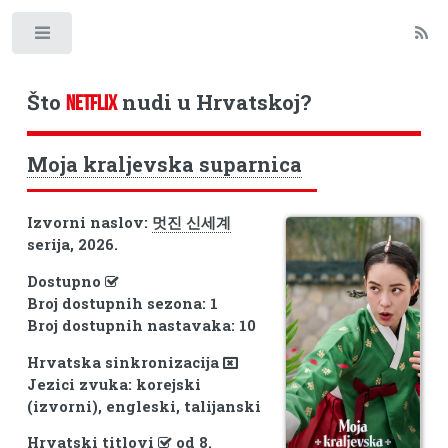
Toggle
Što
nudi u Hrvatskoj?
NETFLIX
Moja kraljevska suparnica
Izvorni naslov:
멋진 신세계
serija, 2026.
Dostupno
Broj dostupnih sezona: 1
Broj dostupnih nastavaka: 10
Hrvatska sinkronizacija
Jezici zvuka: korejski
(izvorni), engleski, talijanski
Hrvatski titlovi
od 8.