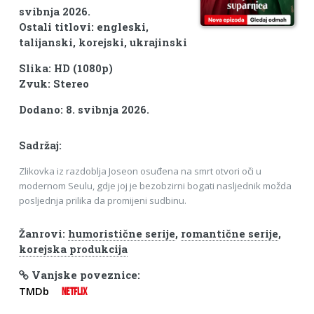
svibnja 2026.
Ostali titlovi: engleski,
talijanski, korejski, ukrajinski
Slika: HD (1080p)
Zvuk: Stereo
Dodano: 8. svibnja 2026.
Sadržaj:
Zlikovka iz razdoblja Joseon osuđena na smrt otvori oči u
modernom Seulu, gdje joj je bezobzirni bogati nasljednik možda
posljednja prilika da promijeni sudbinu.
Žanrovi:
humoristične serije
,
romantične serije
,
korejska produkcija
Vanjske poveznice:
TMDb
NETFLIX