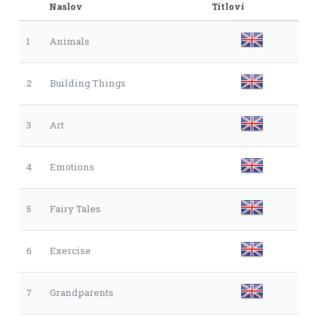
Naslov
Titlovi
1
Animals
2
Building Things
3
Art
4
Emotions
5
Fairy Tales
6
Exercise
7
Grandparents