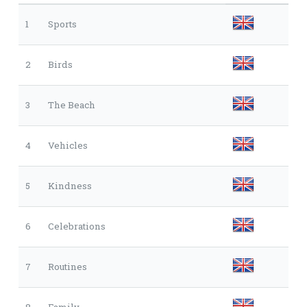
1
Sports
2
Birds
3
The Beach
4
Vehicles
5
Kindness
6
Celebrations
7
Routines