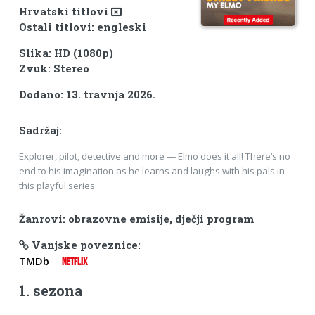
Hrvatski titlovi
Ostali titlovi: engleski
Slika: HD (1080p)
Zvuk: Stereo
Dodano: 13. travnja 2026.
Sadržaj:
Explorer, pilot, detective and more — Elmo does it all! There’s no
end to his imagination as he learns and laughs with his pals in
this playful series.
Žanrovi:
obrazovne emisije
,
dječji program
Vanjske poveznice:
TMDb
NETFLIX
1. sezona