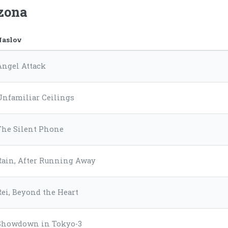
ezona
Naslov
Angel Attack
Unfamiliar Ceilings
The Silent Phone
Rain, After Running Away
Rei, Beyond the Heart
Showdown in Tokyo-3