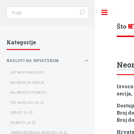
Toggle
Što
NE
Kategorije
NASLOVI NA HRVATSKOM
Neon
SVI NOVI NASLOVI
NAJNOVIJE SERIJE
Izvorn
serija,
NAJNOVIJI FILMOVI
SVI NASLOVI (A-Ž)
Dostu
Broj d
SERIJE (A-Ž)
Broj d
FILMOVI (A-Ž)
Hrvats
SINKRONIZIRANI NASLOVI (A-Ž)