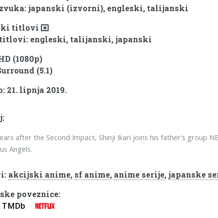
zvuka: japanski (izvorni), engleski, talijanski
ki titlovi
titlovi: engleski, talijanski, japanski
 HD (1080p)
Surround (5.1)
 21. lipnja 2019.
j:
years after the Second Impact, Shinji Ikari joins his father's group 
us Angels.
i:
akcijski anime
,
sf anime
,
anime serije
,
japanske se
ske poveznice:
TMDb
NETFLIX