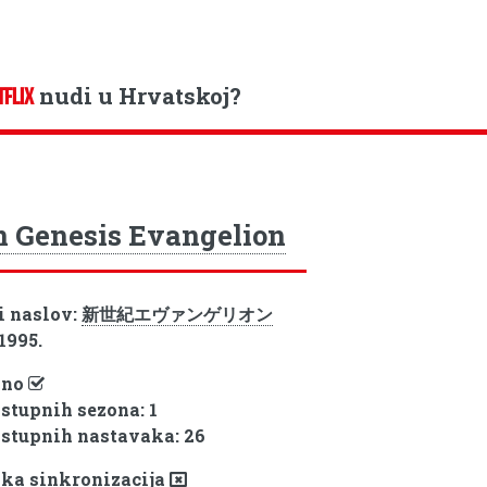
nudi u Hrvatskoj?
TFLIX
 Genesis Evangelion
i naslov:
新世紀エヴァンゲリオン
 1995.
pno
ostupnih sezona: 1
ostupnih nastavaka: 26
ka sinkronizacija