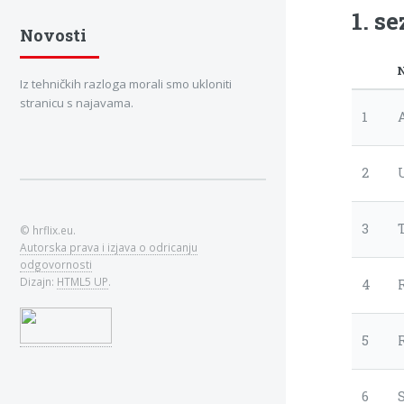
1. s
Novosti
Iz tehničkih razloga morali smo ukloniti
stranicu s najavama.
1
2
3
© hrflix.eu.
Autorska prava i izjava o odricanju
odgovornosti
Dizajn:
HTML5 UP
.
4
5
6