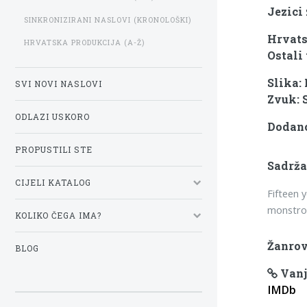
Jezici 
SINKRONIZIRANI NASLOVI (KRONOLOŠKI)
Hrvats
HRVATSKA PRODUKCIJA (A-Ž)
Ostali 
Slika:
SVI NOVI NASLOVI
Zvuk: 
ODLAZI USKORO
Dodano:
PROPUSTILI STE
Sadrža
CIJELI KATALOG
Fifteen 
monstro
KOLIKO ČEGA IMA?
Žanrov
BLOG
Vanj
IMDb