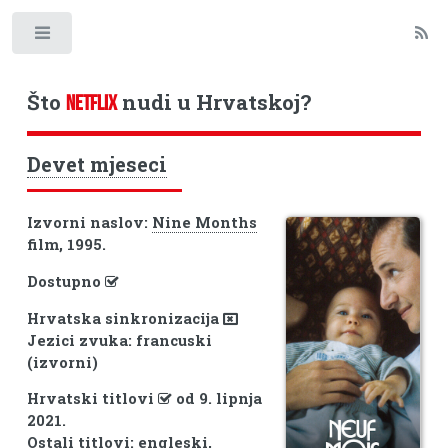
Toggle
Što
nudi u Hrvatskoj?
NETFLIX
Devet mjeseci
Izvorni naslov:
Nine Months
film, 1995.
Dostupno
Hrvatska sinkronizacija
Jezici zvuka: francuski
(izvorni)
Hrvatski titlovi
od 9. lipnja
2021.
Ostali titlovi: engleski,