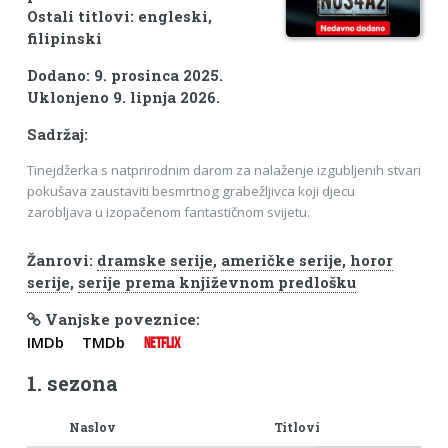
Ostali titlovi: engleski,
filipinski
Dodano: 9. prosinca 2025.
Uklonjeno 9. lipnja 2026.
Sadržaj:
Tinejdžerka s natprirodnim darom za nalaženje izgubljenih stvari
pokušava zaustaviti besmrtnog grabežljivca koji djecu
zarobljava u izopačenom fantastičnom svijetu.
Žanrovi:
dramske serije
,
američke serije
,
horor
serije
,
serije prema književnom predlošku
Vanjske poveznice:
IMDb
TMDb
NETFLIX
1. sezona
Naslov
Titlovi