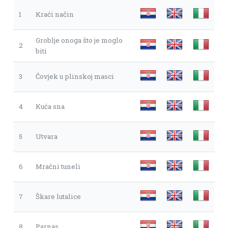
1
Kraći način
Groblje onoga što je moglo
2
biti
3
Čovjek u plinskoj masci
4
Kuća sna
5
Utvara
6
Mračni tuneli
7
Škare lutalice
8
Parnas