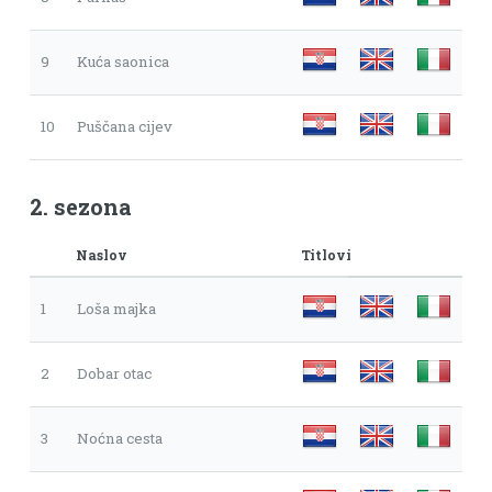
9
Kuća saonica
10
Puščana cijev
2. sezona
Naslov
Titlovi
1
Loša majka
2
Dobar otac
3
Noćna cesta