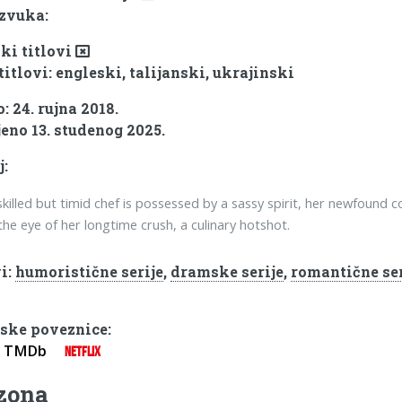
 zvuka:
ki titlovi
titlovi: engleski, talijanski, ukrajinski
 24. rujna 2018.
eno 13. studenog 2025.
j:
killed but timid chef is possessed by a sassy spirit, her newfound 
the eye of her longtime crush, a culinary hotshot.
i:
humoristične serije
,
dramske serije
,
romantične ser
ske poveznice:
TMDb
NETFLIX
ezona