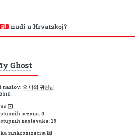
nudi u Hrvatskoj?
TFLIX
My Ghost
i naslov:
오 나의 귀신님
 2015.
pno
ostupnih sezona: 0
ostupnih nastavaka: 16
ka sinkronizacija