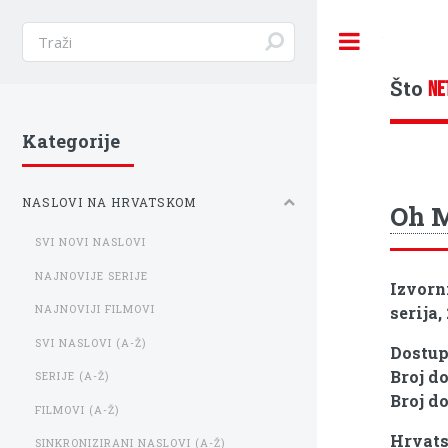
Toggle
Što
NE
Kategorije
NASLOVI NA HRVATSKOM
Oh 
SVI NOVI NASLOVI
NAJNOVIJE SERIJE
Izvorn
serija,
NAJNOVIJI FILMOVI
SVI NASLOVI (A-Ž)
Dostu
Broj d
SERIJE (A-Ž)
Broj d
FILMOVI (A-Ž)
Hrvats
SINKRONIZIRANI NASLOVI (A-Ž)