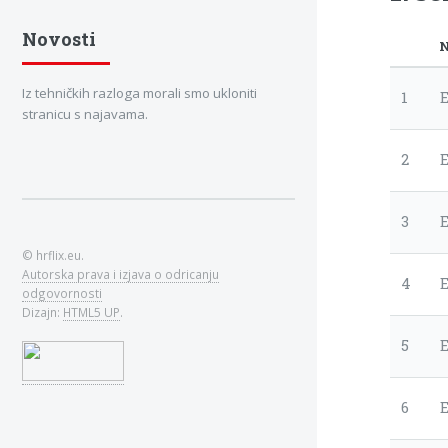
Novosti
N
Iz tehničkih razloga morali smo ukloniti
1
E
stranicu s najavama.
2
3
© hrflix.eu.
Autorska prava i izjava o odricanju
4
odgovornosti
Dizajn:
HTML5 UP
.
5
6