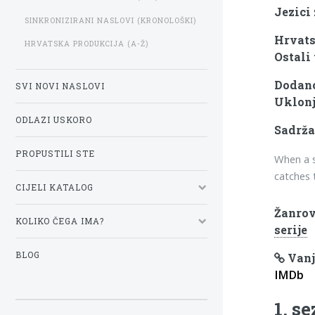
Jezici
SINKRONIZIRANI NASLOVI (KRONOLOŠKI)
Hrvats
HRVATSKA PRODUKCIJA (A-Ž)
Ostali 
Dodano:
SVI NOVI NASLOVI
Uklonj
ODLAZI USKORO
Sadrža
PROPUSTILI STE
When a s
catches 
CIJELI KATALOG
Žanrov
KOLIKO ČEGA IMA?
serije
BLOG
Vanj
IMDb
1. s