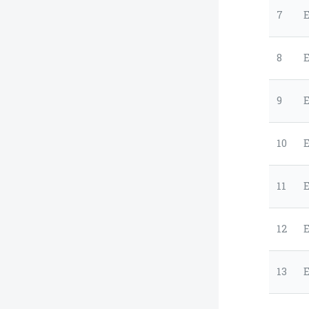
7
8
9
10
E
11
E
12
E
13
E