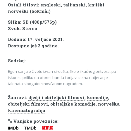
Ostali titlovi: engleski, talijanski, knjiški
norveški (bokmål)
Slika: SD (480p/576p)
Zvuk: Stereo
Dodano: 17. veljače 2021.
Dostupno još 2 godine.
Sadržaj:
Egon sanja o životu izvan sirotišta, škole i kućnog pritvora, pa
iskoristi priliku da oformi bandu i prijavi se na natjecanje
talenata s bogatom novčanom nagradom.
Žanrovi:
dječji i obiteljski filmovi
,
komedije
,
obiteljski filmovi
,
obiteljske komedije
,
norveška
kinematografija
Vanjske poveznice:
IMDb
TMDb
NETFLIX