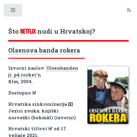
Toggle
Što
nudi u Hrvatskoj?
NETFLIX
Olsenova banda rokera
Izvorni naslov:
Olsenbanden
jr. på rocker'n
film, 2004.
Dostupno
Hrvatska sinkronizacija
Jezici zvuka: knjiški
norveški (bokmål) (izvorni)
Hrvatski titlovi
od 17.
veljače 2021.