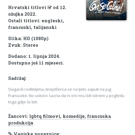
Hrvatski titlovi
od 12.
ožujka 2022.
Ostali titlovi: engleski,
francuski, talijanski
Slika: HD (1080p)
Zvuk: Stereo
Dodano: 1. lipnja 2024.
Dostupno još 11 mjeseci.
Sadržaj:
Slagavši roditeljima, tinejdžerica se na ljeto zaputi na jug
Francuske. No uskoro sazna da ni oni nisu bili iskreni u pogledu
toga gdje će biti.
Žanrovi:
lgbtq filmovi
,
komedije
,
francuska
produkcija
Vanjske poveznice: