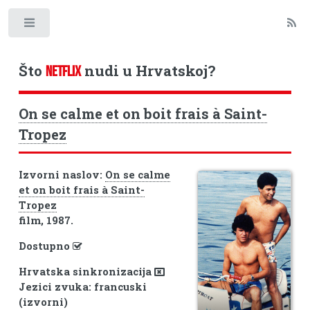
Toggle
Što
nudi u Hrvatskoj?
NETFLIX
On se calme et on boit frais à Saint-
Tropez
Izvorni naslov:
On se calme
et on boit frais à Saint-
Tropez
film, 1987.
Dostupno
Hrvatska sinkronizacija
Jezici zvuka: francuski
(izvorni)