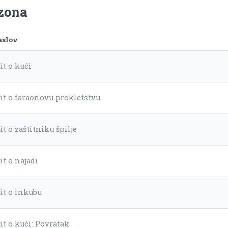
ezona
aslov
it o kući
it o faraonovu prokletstvu
t o zaštitniku špilje
it o najadi
it o inkubu
it o kući: Povratak