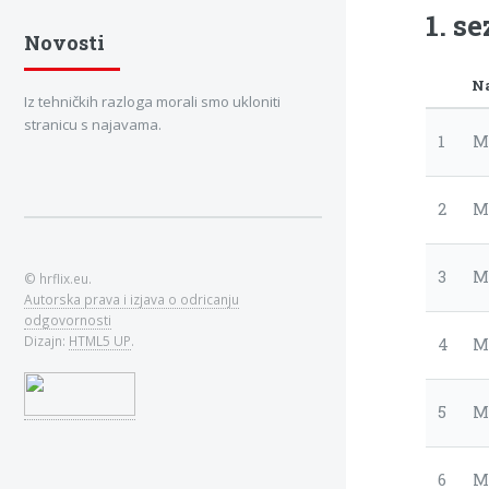
1. s
Novosti
N
Iz tehničkih razloga morali smo ukloniti
stranicu s najavama.
1
M
2
M
3
Mi
© hrflix.eu.
Autorska prava i izjava o odricanju
odgovornosti
Dizajn:
HTML5 UP
.
4
M
5
M
6
M