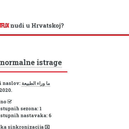
nudi u Hrvatskoj?
TFLIX
normalne istrage
i naslov:
ما وراء الطبيعة
 2020.
pno
ostupnih sezona: 1
ostupnih nastavaka: 6
ka sinkronizacija