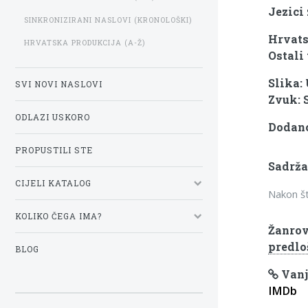
Jezici 
SINKRONIZIRANI NASLOVI (KRONOLOŠKI)
Hrvats
HRVATSKA PRODUKCIJA (A-Ž)
Ostali 
Slika:
SVI NOVI NASLOVI
Zvuk: 
ODLAZI USKORO
Dodano
PROPUSTILI STE
Sadrža
CIJELI KATALOG
Nakon št
KOLIKO ČEGA IMA?
Žanrov
predlo
BLOG
Vanj
IMDb