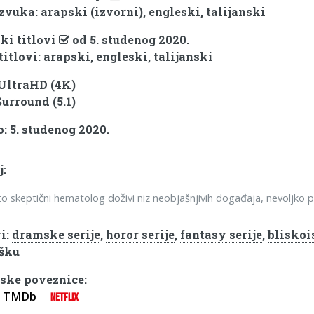
zvuka: arapski (izvorni), engleski, talijanski
ki titlovi
od 5. studenog 2020.
titlovi: arapski, engleski, talijanski
 UltraHD (4K)
Surround (5.1)
: 5. studenog 2020.
j:
o skeptični hematolog doživi niz neobjašnjivih događaja, nevoljko po
i:
dramske serije
,
horor serije
,
fantasy serije
,
bliskoi
šku
ske poveznice:
TMDb
NETFLIX