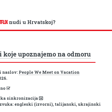
nudi u Hrvatskoj?
TFLIX
i koje upoznajemo na odmoru
i naslov:
People We Meet on Vacation
026.
pno
ka sinkronizacija
zvuka: engleski (izvorni), talijanski, ukrajinski