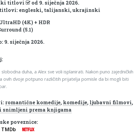
ki titlovi
od 9. siječnja 2026.
titlovi: engleski, talijanski, ukrajinski
 UltraHD (4K) + HDR
Surround (5.1)
 9. siječnja 2026.
j:
 slobodna duha, a Alex sve voli isplanirati. Nakon puno zajedničkih
a ovih dvoje potpuno različitih prijatelja pomisle da bi mogli biti
par.
i:
romantične komedije
,
komedije
,
ljubavni filmovi
,
i snimljeni prema knjigama
ske poveznice:
TMDb
NETFLIX