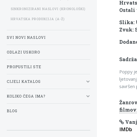
Hrvats
SINKRONIZIRANI NASLOVI (KRONOLOŠKI)
Ostali 
HRVATSKA PRODUKCIJA (A-Ž)
Slika:
Zvuk: 
SVI NOVI NASLOVI
Dodano:
ODLAZI USKORO
Sadrža
PROPUSTILI STE
Poppy je
ljetovanj
CIJELI KATALOG
savršen 
KOLIKO ČEGA IMA?
Žanrov
filmov
BLOG
Vanj
IMDb