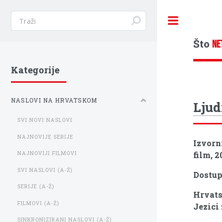
Toggle
Što
NE
Kategorije
NASLOVI NA HRVATSKOM
Ljud
SVI NOVI NASLOVI
NAJNOVIJE SERIJE
Izvorn
film, 2
NAJNOVIJI FILMOVI
SVI NASLOVI (A-Ž)
Dostu
SERIJE (A-Ž)
Hrvats
FILMOVI (A-Ž)
Jezici 
SINKRONIZIRANI NASLOVI (A-Ž)