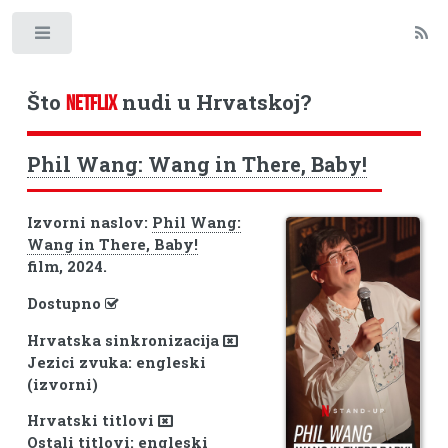
Toggle
Što
nudi u Hrvatskoj?
NETFLIX
Phil Wang: Wang in There, Baby!
Izvorni naslov:
Phil Wang:
Wang in There, Baby!
film, 2024.
Dostupno
Hrvatska sinkronizacija
Jezici zvuka: engleski
(izvorni)
Hrvatski titlovi
Ostali titlovi: engleski