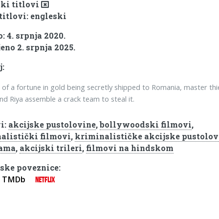
ki titlovi
titlovi: engleski
: 4. srpnja 2020.
eno 2. srpnja 2025.
j:
 of a fortune in gold being secretly shipped to Romania, master th
and Riya assemble a crack team to steal it.
i:
akcijske pustolovine
,
bollywoodski filmovi
,
alistički filmovi
,
kriminalističke akcijske pustolov
kama
,
akcijski trileri
,
filmovi na hindskom
ske poveznice:
TMDb
NETFLIX