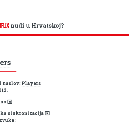
nudi u Hrvatskoj?
TFLIX
ers
i naslov:
Players
012.
pno
ka sinkronizacija
 zvuka: