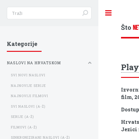
Toggle
Što
NE
Kategorije
NASLOVI NA HRVATSKOM
Play
SVI NOVI NASLOVI
NAJNOVIJE SERIJE
Izvorn
film, 2
NAJNOVIJI FILMOVI
SVI NASLOVI (A-Ž)
Dostu
SERIJE (A-Ž)
Hrvats
FILMOVI (A-Ž)
Jezici
SINKRONIZIRANI NASLOVI (A-Ž)