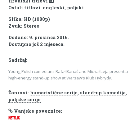
Hrvatski titlovi
Ostali titlovi: engleski, poljski
Slika: HD (1080p)
Zvuk: Stereo
Dodano: 9. prosinca 2016.
Dostupno još 2 mjeseca.
Sadržaj:
Young Polish comedians Rafał Banaś and Michał Leja present a
high-energy stand-up show at Warsaw's Klub Hybrydy.
Žanrovi:
humoristične serije
,
stand-up komedija
,
poljske serije
Vanjske poveznice:
NETFLIX