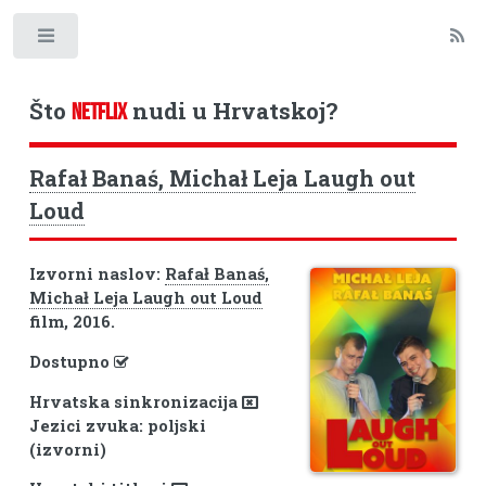
Toggle
Što
nudi u Hrvatskoj?
NETFLIX
Rafał Banaś, Michał Leja Laugh out
Loud
Izvorni naslov:
Rafał Banaś,
Michał Leja Laugh out Loud
film, 2016.
Dostupno
Hrvatska sinkronizacija
Jezici zvuka: poljski
(izvorni)