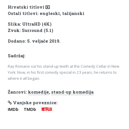
Hrvatski titlovi
Ostali titlovi: engleski, talijanski
Slika: UltraHD (4K)
Zvuk: Surround (5.1)
Dodano: 5. veljače 2019.
Sadržaj:
Ray Romano cut his stand-up teeth at the Comedy Cellar in New
York. Now, in his first comedy special in 23 years, he returns to
where it all began.
Žanrovi:
komedije
,
stand-up komedija
Vanjske poveznice:
IMDb
TMDb
NETFLIX