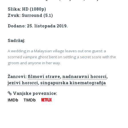
Slika: HD (1080p)
Zvuk: Surround (5.1)
Dodano: 25. listopada 2019.
Sadržaj:
A wedding in a Malaysian village leaves out one guest: a
scorned vampire ghost bent on settling a secret score with the
groom and anyone in her way.
Žanrovi:
filmovi strave
,
nadnaravni hororci
,
jezivi hororci
,
singapurska kinematografija
Vanjske poveznice:
IMDb
TMDb
NETFLIX