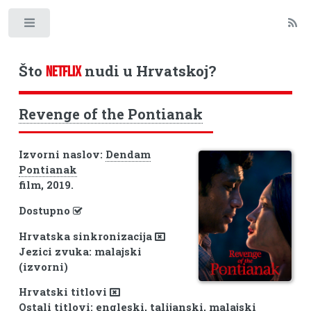
Toggle
Što
nudi u Hrvatskoj?
NETFLIX
Revenge of the Pontianak
Izvorni naslov:
Dendam
Pontianak
film, 2019.
Dostupno
Hrvatska sinkronizacija
Jezici zvuka: malajski
(izvorni)
Hrvatski titlovi
Ostali titlovi: engleski, talijanski, malajski