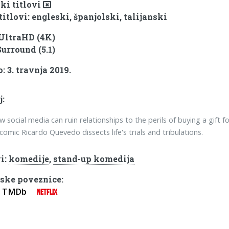
ki titlovi
titlovi: engleski, španjolski, talijanski
 UltraHD (4K)
Surround (5.1)
 3. travnja 2019.
j:
 social media can ruin relationships to the perils of buying a gift fo
omic Ricardo Quevedo dissects life's trials and tribulations.
i:
komedije
,
stand-up komedija
ske poveznice:
TMDb
NETFLIX