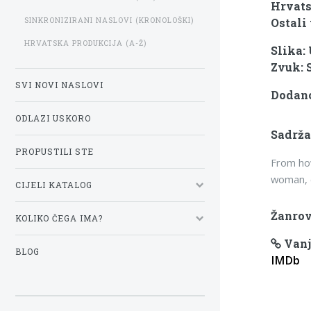
Hrvats
SINKRONIZIRANI NASLOVI (KRONOLOŠKI)
Ostali 
HRVATSKA PRODUKCIJA (A-Ž)
Slika:
Zvuk: 
SVI NOVI NASLOVI
Dodano:
ODLAZI USKORO
Sadrža
PROPUSTILI STE
From how
woman, c
CIJELI KATALOG
Žanrov
KOLIKO ČEGA IMA?
Vanj
BLOG
IMDb