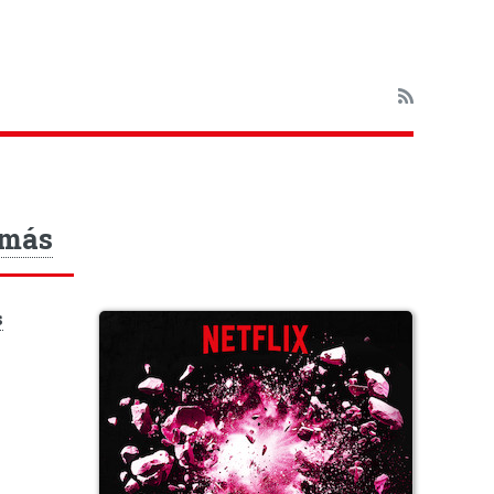
 más
s