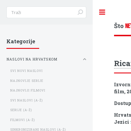
Toggle
Što
NE
Kategorije
NASLOVI NA HRVATSKOM
Rica
SVI NOVI NASLOVI
NAJNOVIJE SERIJE
Izvorn
film, 2
NAJNOVIJI FILMOVI
SVI NASLOVI (A-Ž)
Dostu
SERIJE (A-Ž)
Hrvats
FILMOVI (A-Ž)
Jezici
SINKRONIZIRANI NASLOVI (A-Ž)