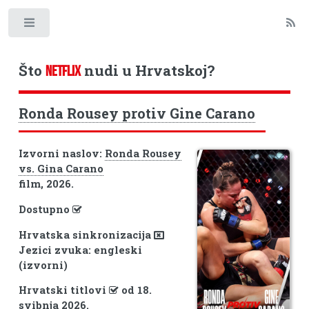
Toggle
Što
nudi u Hrvatskoj?
NETFLIX
Ronda Rousey protiv Gine Carano
Izvorni naslov:
Ronda Rousey
vs. Gina Carano
film, 2026.
Dostupno
Hrvatska sinkronizacija
Jezici zvuka: engleski
(izvorni)
Hrvatski titlovi
od 18.
svibnja 2026.