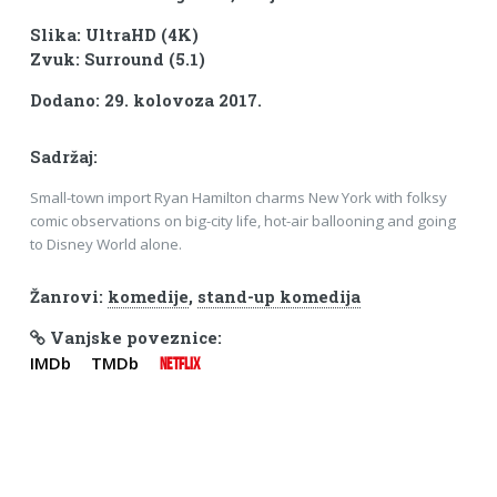
Slika: UltraHD (4K)
Zvuk: Surround (5.1)
Dodano: 29. kolovoza 2017.
Sadržaj:
Small-town import Ryan Hamilton charms New York with folksy
comic observations on big-city life, hot-air ballooning and going
to Disney World alone.
Žanrovi:
komedije
,
stand-up komedija
Vanjske poveznice:
IMDb
TMDb
NETFLIX