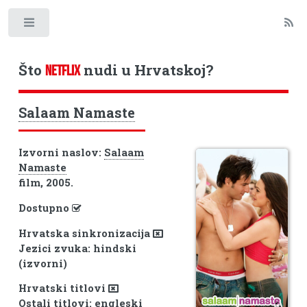
Toggle
Što
nudi u Hrvatskoj?
NETFLIX
Salaam Namaste
Izvorni naslov:
Salaam
Namaste
film, 2005.
Dostupno
Hrvatska sinkronizacija
Jezici zvuka: hindski
(izvorni)
Hrvatski titlovi
Ostali titlovi: engleski