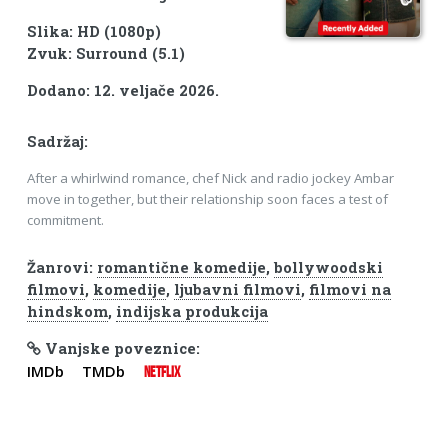
Slika: HD (1080p)
Zvuk: Surround (5.1)
Dodano: 12. veljače 2026.
Sadržaj:
After a whirlwind romance, chef Nick and radio jockey Ambar
move in together, but their relationship soon faces a test of
commitment.
Žanrovi:
romantične komedije
,
bollywoodski
filmovi
,
komedije
,
ljubavni filmovi
,
filmovi na
hindskom
,
indijska produkcija
Vanjske poveznice:
IMDb
TMDb
NETFLIX