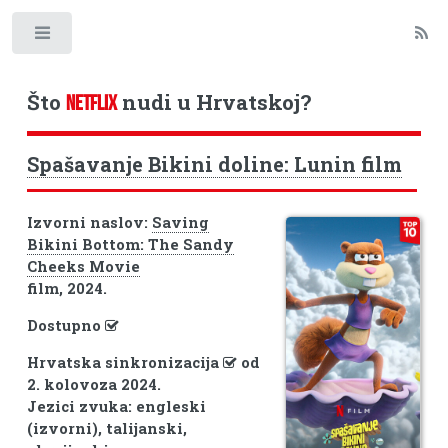
Toggle
Što
nudi u Hrvatskoj?
NETFLIX
Spašavanje Bikini doline: Lunin film
Izvorni naslov:
Saving
Bikini Bottom: The Sandy
Cheeks Movie
film, 2024.
Dostupno
Hrvatska sinkronizacija
od
2. kolovoza 2024.
Jezici zvuka: engleski
(izvorni), talijanski,