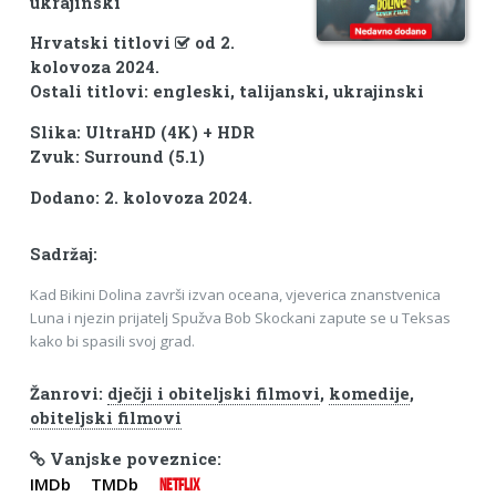
ukrajinski
Hrvatski titlovi
od 2.
kolovoza 2024.
Ostali titlovi: engleski, talijanski, ukrajinski
Slika: UltraHD (4K) + HDR
Zvuk: Surround (5.1)
Dodano: 2. kolovoza 2024.
Sadržaj:
Kad Bikini Dolina završi izvan oceana, vjeverica znanstvenica
Luna i njezin prijatelj Spužva Bob Skockani zapute se u Teksas
kako bi spasili svoj grad.
Žanrovi:
dječji i obiteljski filmovi
,
komedije
,
obiteljski filmovi
Vanjske poveznice:
IMDb
TMDb
NETFLIX