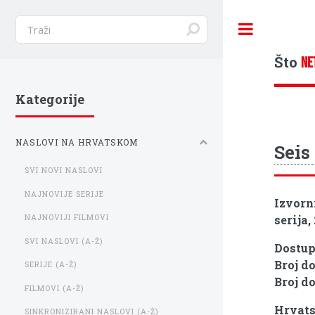
Toggle
Što
NE
Kategorije
NASLOVI NA HRVATSKOM
Seis
SVI NOVI NASLOVI
NAJNOVIJE SERIJE
Izvorn
serija,
NAJNOVIJI FILMOVI
SVI NASLOVI (A-Ž)
Dostu
Broj d
SERIJE (A-Ž)
Broj d
FILMOVI (A-Ž)
Hrvats
SINKRONIZIRANI NASLOVI (A-Ž)