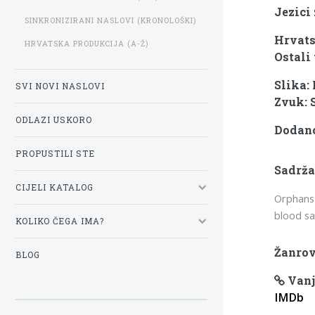
Jezici 
SINKRONIZIRANI NASLOVI (KRONOLOŠKI)
Hrvats
HRVATSKA PRODUKCIJA (A-Ž)
Ostali 
Slika:
SVI NOVI NASLOVI
Zvuk: 
ODLAZI USKORO
Dodano
PROPUSTILI STE
Sadrža
CIJELI KATALOG
Orphans 
blood sac
KOLIKO ČEGA IMA?
Žanrov
BLOG
Vanj
IMDb