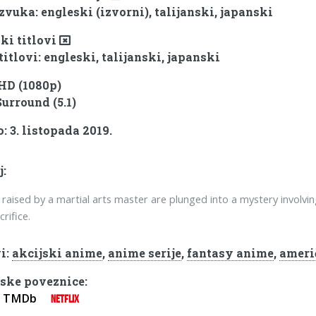
zvuka: engleski (izvorni), talijanski, japanski
ki titlovi
titlovi: engleski, talijanski, japanski
 HD (1080p)
Surround (5.1)
: 3. listopada 2019.
j:
raised by a martial arts master are plunged into a mystery involvin
rifice.
i:
akcijski anime
,
anime serije
,
fantasy anime
,
ameri
ske poveznice:
TMDb
NETFLIX