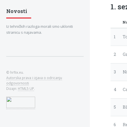
1. s
Novosti
N
Iz tehničkih razloga morali smo ukloniti
stranicu s najavama.
1
T
2
Gr
3
N
© hrflix.eu.
Autorska prava i izjava o odricanju
odgovornosti
Dizajn:
HTML5 UP
.
4
C
5
B
6
R