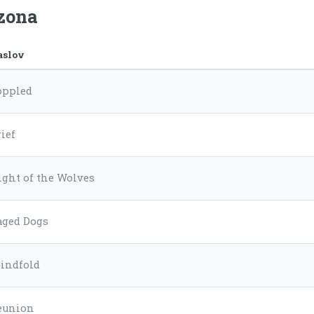
ezona
aslov
oppled
ief
ight of the Wolves
aged Dogs
lindfold
eunion