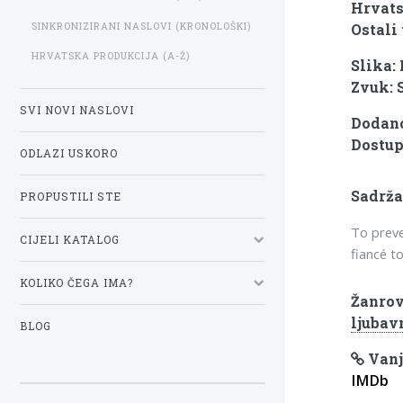
Hrvats
SINKRONIZIRANI NASLOVI (KRONOLOŠKI)
Ostali 
HRVATSKA PRODUKCIJA (A-Ž)
Slika:
Zvuk: 
SVI NOVI NASLOVI
Dodano
Dostup
ODLAZI USKORO
Sadrža
PROPUSTILI STE
To preve
CIJELI KATALOG
fiancé t
KOLIKO ČEGA IMA?
Žanrov
ljubav
BLOG
Vanj
IMDb