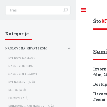
Toggle
Što
NE
Kategorije
NASLOVI NA HRVATSKOM
Semi
SVI NOVI NASLOVI
NAJNOVIJE SERIJE
Izvorn
film, 2
NAJNOVIJI FILMOVI
SVI NASLOVI (A-Ž)
Dostu
SERIJE (A-Ž)
Hrvats
FILMOVI (A-Ž)
Jezici
SINKRONIZIRANI NASLOVI (A-Ž)