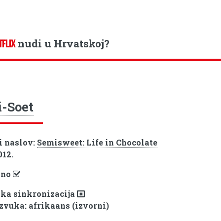
nudi u Hrvatskoj?
TFLIX
-Soet
i naslov:
Semisweet: Life in Chocolate
012.
pno
ka sinkronizacija
 zvuka: afrikaans (izvorni)