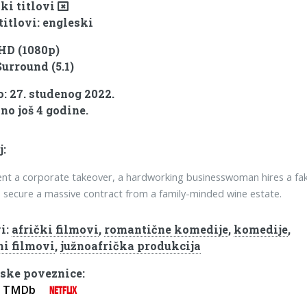
ki titlovi
titlovi: engleski
 HD (1080p)
Surround (5.1)
: 27. studenog 2022.
no još 4 godine.
j:
nt a corporate takeover, a hardworking businesswoman hires a fa
o secure a massive contract from a family-minded wine estate.
i:
afrički filmovi
,
romantične komedije
,
komedije
,
ni filmovi
,
južnoafrička produkcija
ske poveznice:
TMDb
NETFLIX