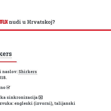
nudi u Hrvatskoj?
TFLIX
kers
i naslov:
Shirkers
018.
pno
ka sinkronizacija
zvuka: engleski (izvorni), talijanski