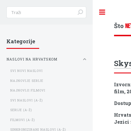
Toggle
Što
NE
Kategorije
NASLOVI NA HRVATSKOM
Skys
SVI NOVI NASLOVI
NAJNOVIJE SERIJE
Izvorn
film, 2
NAJNOVIJI FILMOVI
SVI NASLOVI (A-Ž)
Dostu
SERIJE (A-Ž)
Hrvats
FILMOVI (A-Ž)
Jezici 
SINKRONIZIRANI NASLOVI (A-Ž)