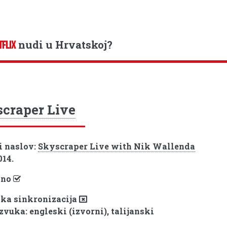
nudi u Hrvatskoj?
TFLIX
craper Live
i naslov:
Skyscraper Live with Nik Wallenda
014.
pno
ka sinkronizacija
zvuka: engleski (izvorni), talijanski