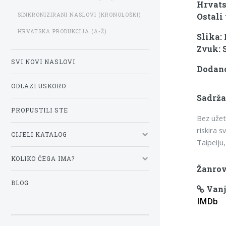
Hrvats
SINKRONIZIRANI NASLOVI (KRONOLOŠKI)
Ostali 
HRVATSKA PRODUKCIJA (A-Ž)
Slika:
Zvuk: 
SVI NOVI NASLOVI
Dodano:
ODLAZI USKORO
Sadrža
PROPUSTILI STE
Bez užet
riskira 
CIJELI KATALOG
Taipeiju
KOLIKO ČEGA IMA?
Žanrov
BLOG
Vanj
IMDb