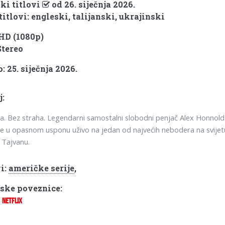
ki titlovi
od 26. siječnja 2026.
titlovi: engleski, talijanski, ukrajinski
 HD (1080p)
Stereo
 25. siječnja 2026.
j:
a. Bez straha. Legendarni samostalni slobodni penjač Alex Honnold
sve u opasnom usponu uživo na jedan od najvećih nebodera na svijet
, Tajvanu.
i:
američke serije
,
ske poveznice:
NETFLIX