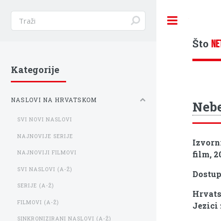
Toggle
Što
NE
Kategorije
NASLOVI NA HRVATSKOM
Nebe
SVI NOVI NASLOVI
NAJNOVIJE SERIJE
Izvorn
film, 2
NAJNOVIJI FILMOVI
SVI NASLOVI (A-Ž)
Dostu
SERIJE (A-Ž)
Hrvats
FILMOVI (A-Ž)
Jezici 
SINKRONIZIRANI NASLOVI (A-Ž)