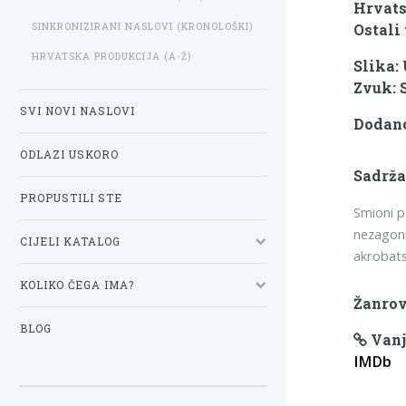
Hrvats
SINKRONIZIRANI NASLOVI (KRONOLOŠKI)
Ostali 
HRVATSKA PRODUKCIJA (A-Ž)
Slika:
Zvuk: 
SVI NOVI NASLOVI
Dodano
ODLAZI USKORO
Sadrža
PROPUSTILI STE
Smioni pa
nezagoni
CIJELI KATALOG
akrobats
KOLIKO ČEGA IMA?
Žanrov
BLOG
Vanj
IMDb