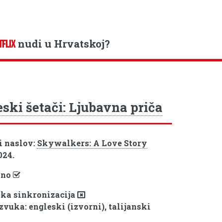
nudi u Hrvatskoj?
TFLIX
ski šetači: Ljubavna priča
i naslov:
Skywalkers: A Love Story
024.
pno
ka sinkronizacija
zvuka: engleski (izvorni), talijanski