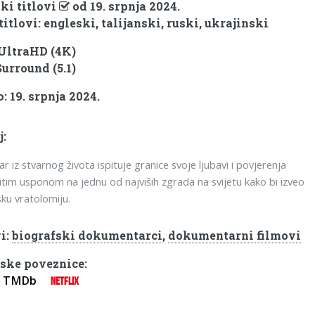
ki titlovi
od 19. srpnja 2024.
titlovi: engleski, talijanski, ruski, ukrajinski
 UltraHD (4K)
Surround (5.1)
: 19. srpnja 2024.
j:
r iz stvarnog života ispituje granice svoje ljubavi i povjerenja
tim usponom na jednu od najviših zgrada na svijetu kako bi izveo
ku vratolomiju.
i:
biografski dokumentarci
,
dokumentarni filmovi
ske poveznice:
TMDb
NETFLIX