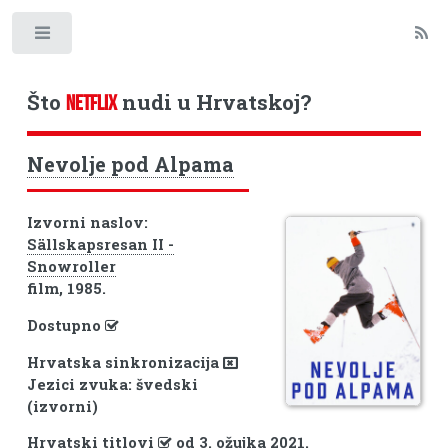
Toggle
Što
nudi u Hrvatskoj?
NETFLIX
Nevolje pod Alpama
Izvorni naslov:
Sällskapsresan II -
Snowroller
film, 1985.
Dostupno
Hrvatska sinkronizacija
Jezici zvuka: švedski
(izvorni)
Hrvatski titlovi
od 3. ožujka 2021.