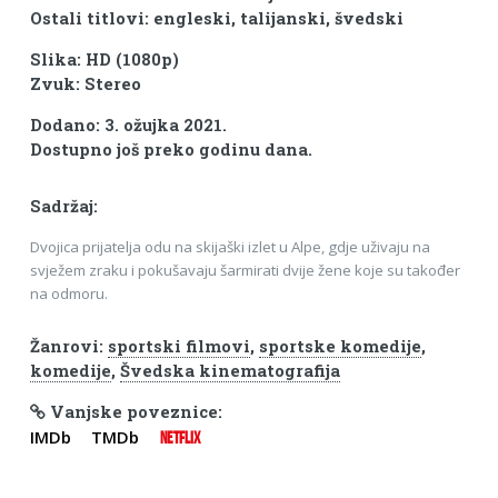
Ostali titlovi: engleski, talijanski, švedski
Slika: HD (1080p)
Zvuk: Stereo
Dodano: 3. ožujka 2021.
Dostupno još preko godinu dana.
Sadržaj:
Dvojica prijatelja odu na skijaški izlet u Alpe, gdje uživaju na
svježem zraku i pokušavaju šarmirati dvije žene koje su također
na odmoru.
Žanrovi:
sportski filmovi
,
sportske komedije
,
komedije
,
Švedska kinematografija
Vanjske poveznice:
IMDb
TMDb
NETFLIX