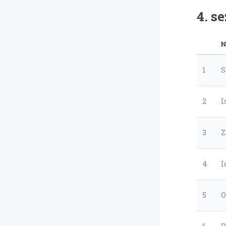
4. s
N
1
S
2
I
3
Z
4
I
5
O