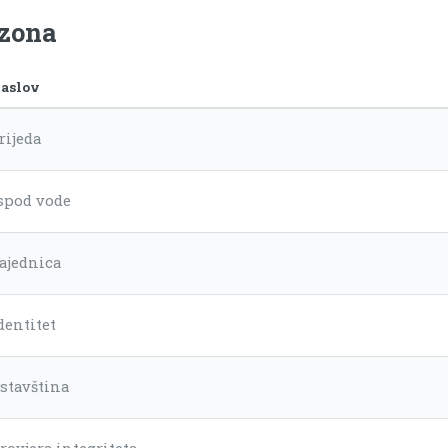
ezona
aslov
rijeda
spod vode
ajednica
dentitet
stavština