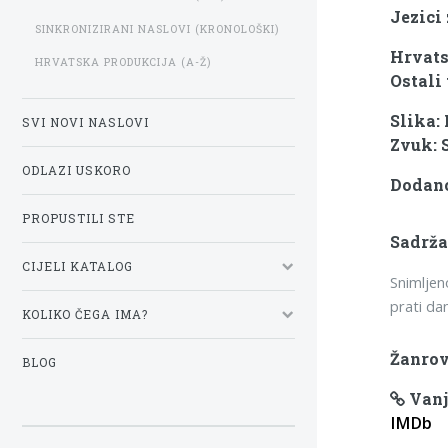
Jezici
SINKRONIZIRANI NASLOVI (KRONOLOŠKI)
Hrvats
HRVATSKA PRODUKCIJA (A-Ž)
Ostali 
Slika:
SVI NOVI NASLOVI
Zvuk: 
ODLAZI USKORO
Dodano:
PROPUSTILI STE
Sadrža
CIJELI KATALOG
Snimljen
prati dan
KOLIKO ČEGA IMA?
Žanrov
BLOG
Vanj
IMDb