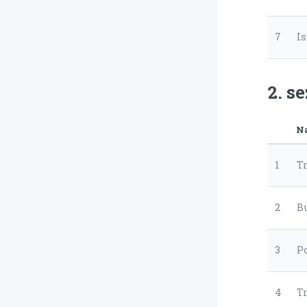
7
I
2. s
N
1
Tr
2
B
3
P
4
T