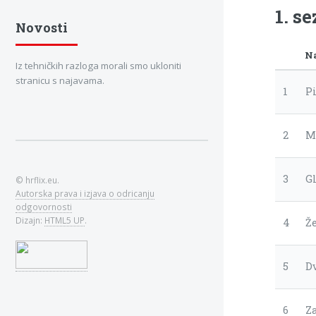
1. s
Novosti
N
Iz tehničkih razloga morali smo ukloniti
stranicu s najavama.
1
P
2
M
3
G
© hrflix.eu.
Autorska prava i izjava o odricanju
odgovornosti
Dizajn:
HTML5 UP
.
4
Že
5
D
6
Z