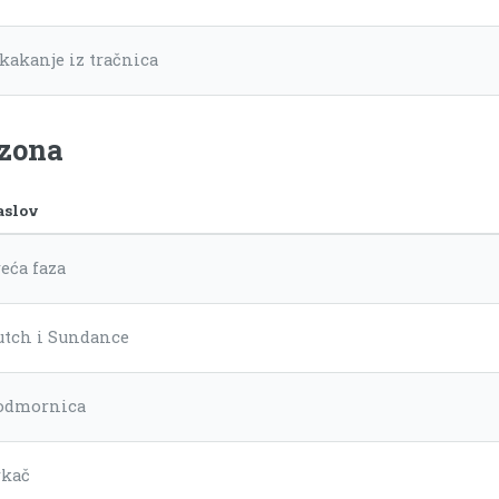
skakanje iz tračnica
ezona
aslov
eća faza
utch i Sundance
odmornica
rkač