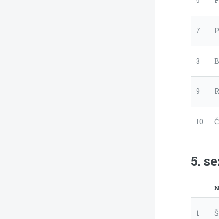
6
P
7
P
8
B
9
R
10
Č
5. s
N
1
Š