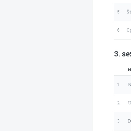
5
Š
6
O
3. s
N
1
N
2
U
3
D