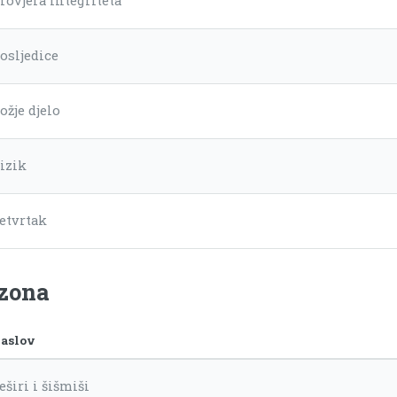
rovjera integriteta
osljedice
ožje djelo
izik
etvrtak
ezona
aslov
eširi i šišmiši