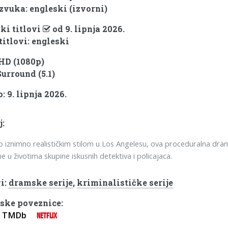
 zvuka: engleski (izvorni)
ki titlovi
od 9. lipnja 2026.
titlovi: engleski
 HD (1080p)
Surround (5.1)
 9. lipnja 2026.
j:
o iznimno realističkim stilom u Los Angelesu, ova proceduralna dra
e u životima skupine iskusnih detektiva i policajaca.
i:
dramske serije
,
kriminalističke serije
ske poveznice:
TMDb
NETFLIX