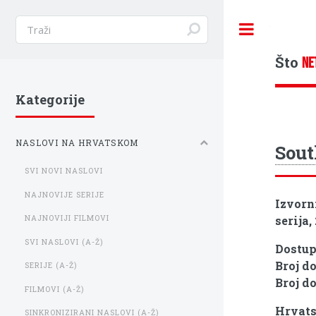
Toggle
Što
NE
Kategorije
NASLOVI NA HRVATSKOM
Sout
SVI NOVI NASLOVI
NAJNOVIJE SERIJE
Izvorn
serija,
NAJNOVIJI FILMOVI
SVI NASLOVI (A-Ž)
Dostu
Broj d
SERIJE (A-Ž)
Broj d
FILMOVI (A-Ž)
Hrvats
SINKRONIZIRANI NASLOVI (A-Ž)