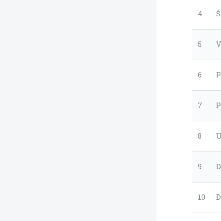
4
Š
5
V
6
P
7
P
8
U
9
D
10
D