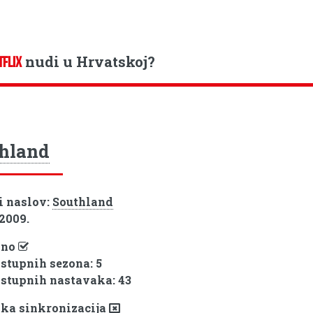
nudi u Hrvatskoj?
TFLIX
hland
i naslov:
Southland
 2009.
pno
ostupnih sezona: 5
ostupnih nastavaka: 43
ka sinkronizacija