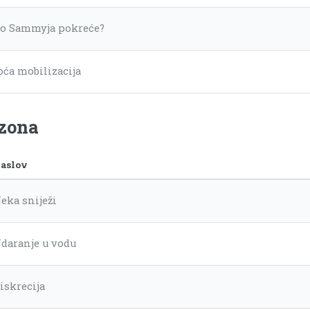
to Sammyja pokreće?
pća mobilizacija
ezona
aslov
eka sniježi
daranje u vodu
iskrecija