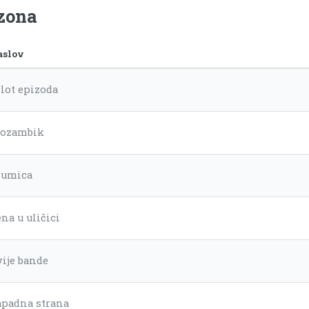
ezona
aslov
ilot epizoda
ozambik
lumica
na u uličici
vije bande
apadna strana