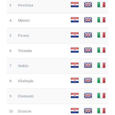
3
Površina
4
Mjesec
5
Porezi
6
Tornada
7
Staklo
8
Hladnjak
9
Elementi
10
Dionice