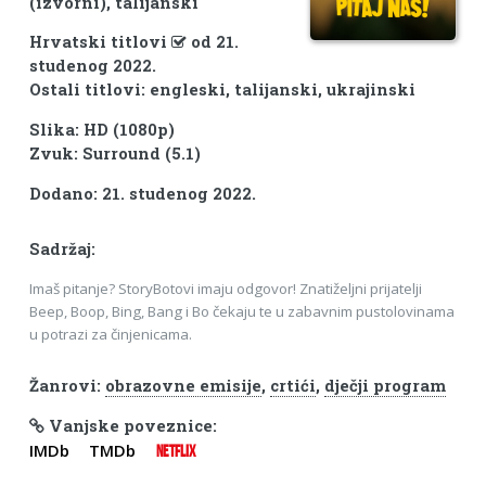
(izvorni), talijanski
Hrvatski titlovi
od 21.
studenog 2022.
Ostali titlovi: engleski, talijanski, ukrajinski
Slika: HD (1080p)
Zvuk: Surround (5.1)
Dodano: 21. studenog 2022.
Sadržaj:
Imaš pitanje? StoryBotovi imaju odgovor! Znatiželjni prijatelji
Beep, Boop, Bing, Bang i Bo čekaju te u zabavnim pustolovinama
u potrazi za činjenicama.
Žanrovi:
obrazovne emisije
,
crtići
,
dječji program
Vanjske poveznice:
IMDb
TMDb
NETFLIX