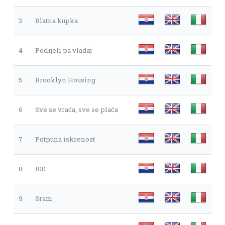
3
Blatna kupka
4
Podijeli pa vladaj
5
Brooklyn Housing
6
Sve se vraća, sve se plaća
7
Potpuna iskrenost
8
100
9
Sram