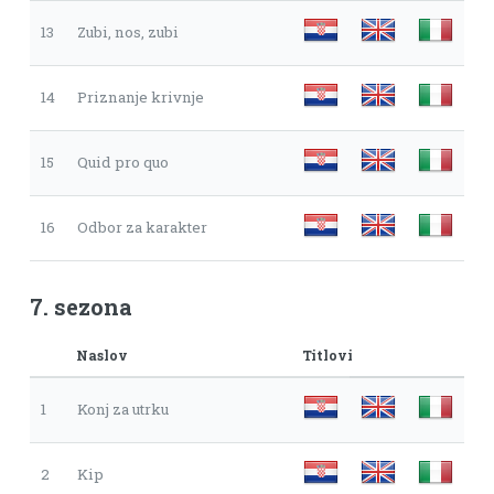
13
Zubi, nos, zubi
14
Priznanje krivnje
15
Quid pro quo
16
Odbor za karakter
7. sezona
Naslov
Titlovi
1
Konj za utrku
2
Kip