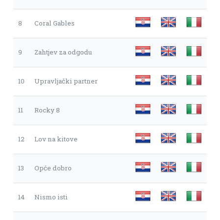
8
Coral Gables
9
Zahtjev za odgodu
10
Upravljački partner
11
Rocky 8
12
Lov na kitove
13
Opće dobro
14
Nismo isti