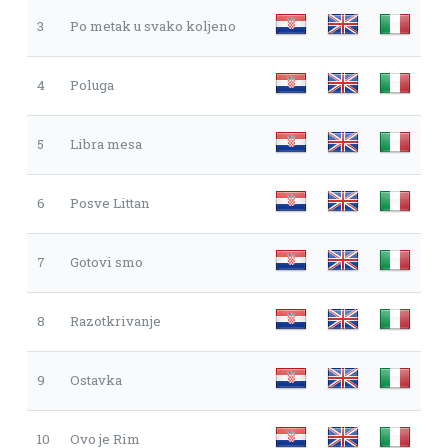
3
Po metak u svako koljeno
4
Poluga
5
Libra mesa
6
Posve Littan
7
Gotovi smo
8
Razotkrivanje
9
Ostavka
10
Ovo je Rim