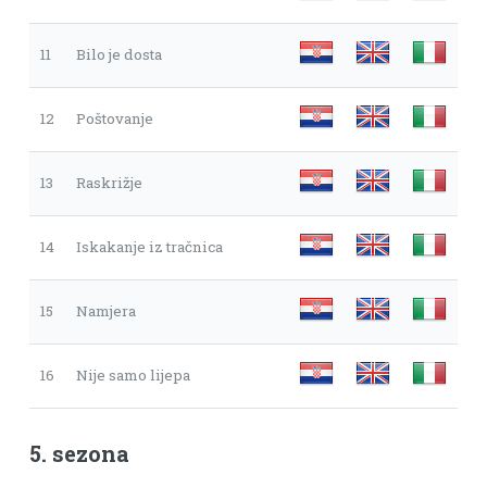
11
Bilo je dosta
12
Poštovanje
13
Raskrižje
14
Iskakanje iz tračnica
15
Namjera
16
Nije samo lijepa
5. sezona