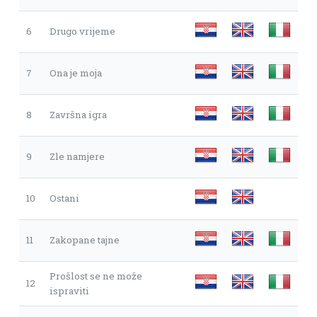
6
Drugo vrijeme
7
Ona je moja
8
Završna igra
9
Zle namjere
10
Ostani
11
Zakopane tajne
Prošlost se ne može
12
ispraviti