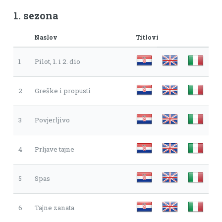
1. sezona
Naslov
Titlovi
1
Pilot, 1. i 2. dio
2
Greške i propusti
3
Povjerljivo
4
Prljave tajne
5
Spas
6
Tajne zanata