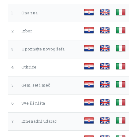
1
Ona zna
2
Izbor
3
Upoznajte novog šefa
4
Otkriće
5
Gem, set i meč
6
Sve ili ništa
7
Iznenadni udarac