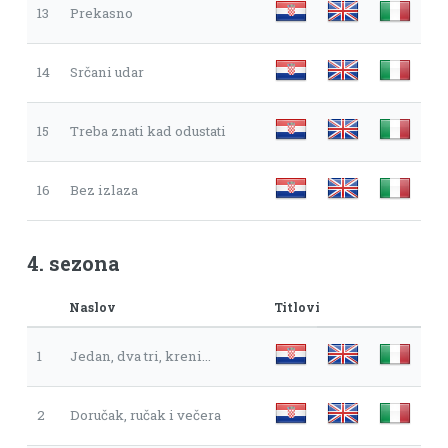
13
Prekasno
14
Srčani udar
15
Treba znati kad odustati
16
Bez izlaza
4. sezona
Naslov
Titlovi
1
Jedan, dva tri, kreni...
2
Doručak, ručak i večera