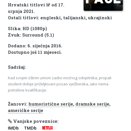
Hrvatski titlovi
od 17.
srpnja 2021.
Ostali titlovi: engleski, talijanski, ukrajinski
Slika: HD (1080p)
Zvuk: Surround (5.1)
Dodano: 6. siječnja 2016.
Dostupno još 11 mjeseci.
Sadržaj:
Kad svojim oštrim umom zadivi moćnog odvjetnika, propali
student dobije priželjkivani posao vježbenika, iako nema
potrebne kvalifikacije.
Žanrovi:
humoristične serije
,
dramske serije
,
američke serije
Vanjske poveznice:
IMDb
TMDb
NETFLIX