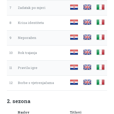
7
Zadatak po mjeri
8
Kriza identiteta
9
Neporažen
10
Rok trajanja
11
Pravila igre
12
Borbe s vjetrenjačama
2. sezona
Naslov
Titlovi