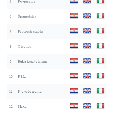
5
Povjerenje
6
Španjolska
7
Protresti stabla
8
O koncu
9
Ruka koja te hrani
10
P.S.L.
11
Nje više nema
12
Slika