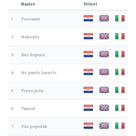
Naslov
Titlovi
1
Poricanje
2
Naknada
3
Bez dopuna
4
No puedo hacerlo
5
Prsa o prsa
6
Tajnost
7
Pun pogodak