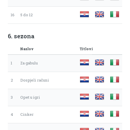
16
5 do 12
6. sezona
Naslov
Titlovi
1
Za gabulu
2
Dospjeli računi
3
Opet u igri
4
Cinker