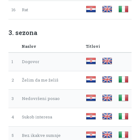
16
Rat
3. sezona
Naslov
Titlovi
1
Dogovor
2
Želim da me želiš
3
Nedovršeni posao
4
Sukob interesa
5
Bez ikakve sumnje