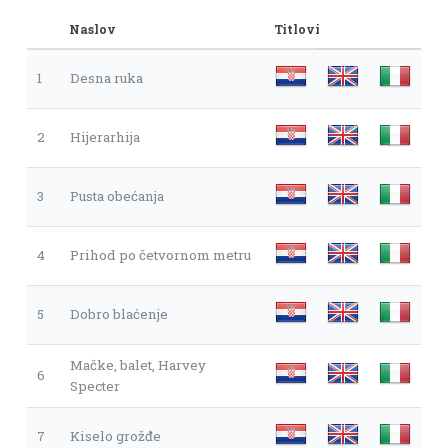
Naslov
Titlovi
1
Desna ruka
2
Hijerarhija
3
Pusta obećanja
4
Prihod po četvornom metru
5
Dobro blaćenje
Mačke, balet, Harvey
6
Specter
7
Kiselo grožđe