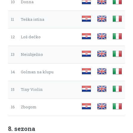
10
Donna
11
Teška istina
12
Loš dečko
13
Neizbježno
14
Golman na klupu
15
Tiny Violin
16
Zbogom
8. sezona