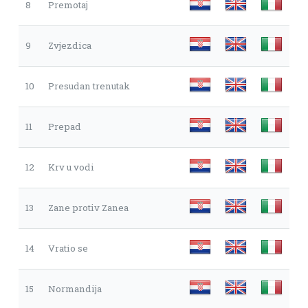
8
Premotaj
9
Zvjezdica
10
Presudan trenutak
11
Prepad
12
Krv u vodi
13
Zane protiv Zanea
14
Vratio se
15
Normandija