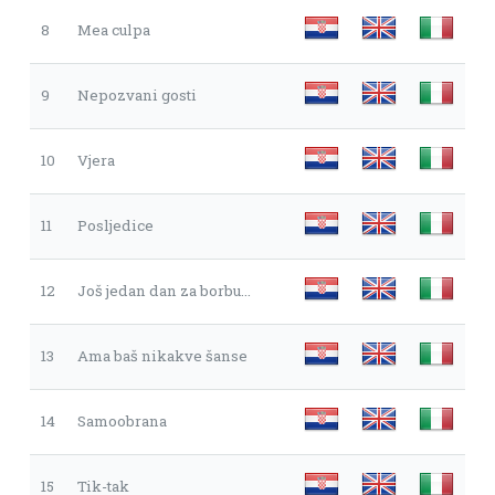
8
Mea culpa
9
Nepozvani gosti
10
Vjera
11
Posljedice
12
Još jedan dan za borbu...
13
Ama baš nikakve šanse
14
Samoobrana
15
Tik-tak