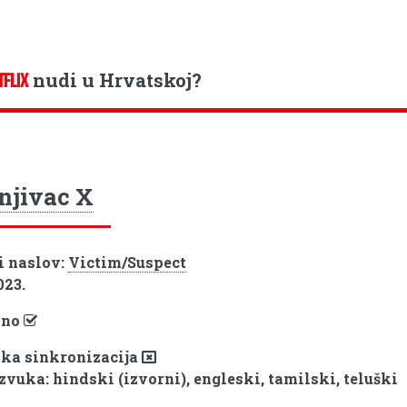
nudi u Hrvatskoj?
TFLIX
njivac X
i naslov:
Victim/Suspect
023.
pno
ka sinkronizacija
zvuka: hindski (izvorni), engleski, tamilski, teluški