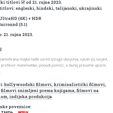
ki titlovi
od 21. rujna 2023.
titlovi: engleski, hindski, talijanski, ukrajinski
 UltraHD (4K) + HDR
Surround (5.1)
 21. rujna 2023.
j:
samohrana majka nađe usred istrage ubojstva, njezin joj susjed,
 profesor matematike, ponudi pomoć, a slučaj preuzme uporni
.
i:
bollywoodski filmovi
,
kriminalistički filmovi
,
,
filmovi snimljeni prema knjigama
,
filmovi na
kom
,
indijska produkcija
ske poveznice:
TMDb
NETFLIX