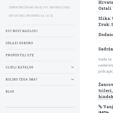
Hrvats
SINKRONIZIRANI NASLOVI (KRONOLOŠKI)
Ostali 
HRVATSKA PRODUKCIJA (A-Ž)
Slika:
Zvuk: 
SVI NOVI NASLOVI
Dodano:
ODLAZI USKORO
Sadrža
PROPUSTILI STE
Kada se 
nadareni
CIJELI KATALOG
policajac
KOLIKO ČEGA IMA?
Žanrov
trileri
BLOG
hinds
Vanj
IMDb