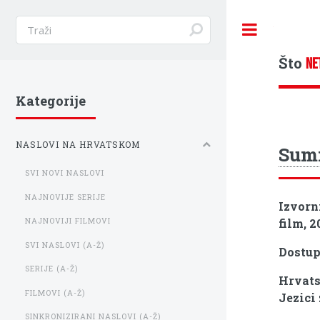
Toggle
Što
NE
Kategorije
NASLOVI NA HRVATSKOM
Sum
SVI NOVI NASLOVI
NAJNOVIJE SERIJE
Izvorn
film, 2
NAJNOVIJI FILMOVI
SVI NASLOVI (A-Ž)
Dostu
SERIJE (A-Ž)
Hrvats
FILMOVI (A-Ž)
Jezici 
SINKRONIZIRANI NASLOVI (A-Ž)