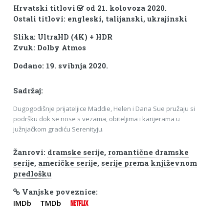
Hrvatski titlovi
od 21. kolovoza 2020.
Ostali titlovi: engleski, talijanski, ukrajinski
Slika: UltraHD (4K) + HDR
Zvuk: Dolby Atmos
Dodano: 19. svibnja 2020.
Sadržaj:
Dugogodišnje prijateljice Maddie, Helen i Dana Sue pružaju si
podršku dok se nose s vezama, obiteljima i karijerama u
južnjačkom gradiću Serenityju.
Žanrovi:
dramske serije
,
romantične dramske
serije
,
američke serije
,
serije prema književnom
predlošku
Vanjske poveznice:
IMDb
TMDb
NETFLIX