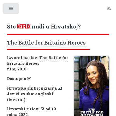
Toggle
Što
nudi u Hrvatskoj?
NETFLIX
The Battle for Britain's Heroes
Izvorni naslov:
The Battle for
Britain's Heroes
film, 2018.
Dostupno
Hrvatska sinkronizacija
Jezici zvuka: engleski
(izvorni)
Hrvatski titlovi
od 10.
rujna 2022.