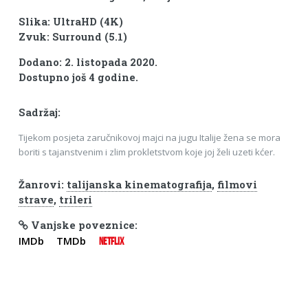
Slika: UltraHD (4K)
Zvuk: Surround (5.1)
Dodano: 2. listopada 2020.
Dostupno još 4 godine.
Sadržaj:
Tijekom posjeta zaručnikovoj majci na jugu Italije žena se mora
boriti s tajanstvenim i zlim prokletstvom koje joj želi uzeti kćer.
Žanrovi:
talijanska kinematografija
,
filmovi
strave
,
trileri
Vanjske poveznice:
IMDb
TMDb
NETFLIX