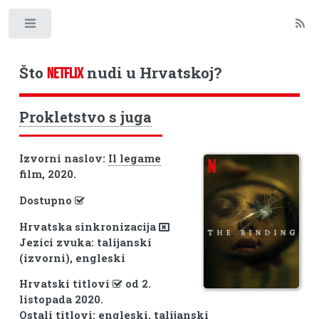
Toggle
Što
nudi u Hrvatskoj?
NETFLIX
Prokletstvo s juga
Izvorni naslov:
Il legame
film, 2020.
Dostupno
Hrvatska sinkronizacija
Jezici zvuka: talijanski
(izvorni), engleski
Hrvatski titlovi
od 2.
listopada 2020.
Ostali titlovi: engleski, talijanski