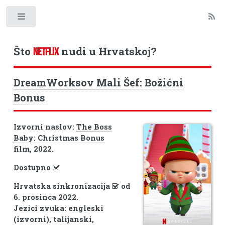
Toggle
Što
nudi u Hrvatskoj?
NETFLIX
DreamWorksov Mali Šef: Božićni
Bonus
Izvorni naslov:
The Boss
Baby: Christmas Bonus
film, 2022.
Dostupno
Hrvatska sinkronizacija
od
6. prosinca 2022.
Jezici zvuka: engleski
(izvorni), talijanski,