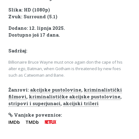
Slika: HD (1080p)
Zvuk: Surround (5.1)
Dodano: 12. lipnja 2025.
Dostupno još 17 dana.
Sadržaj:
Billionaire Bruce Wayne must once again don the cape of his
alter ego, Batman, when Gotham is threatened by new foes
such as Catwoman and Bane.
Žanrovi:
akcijske pustolovine
,
kriminalistički
filmovi
,
kriminalističke akcijske pustolovine
,
stripovi i superjunaci
,
akcijski trileri
Vanjske poveznice:
IMDb
TMDb
NETFLIX