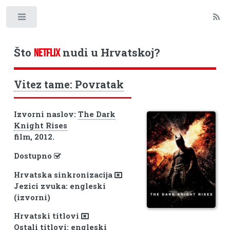
Toggle
Što
nudi u Hrvatskoj?
NETFLIX
Vitez tame: Povratak
Izvorni naslov:
The Dark
Knight Rises
film, 2012.
Dostupno
Hrvatska sinkronizacija
Jezici zvuka: engleski
(izvorni)
Hrvatski titlovi
Ostali titlovi: engleski