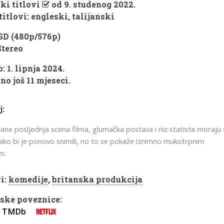
ki titlovi
od 9. studenog 2022.
titlovi: engleski, talijanski
 SD (480p/576p)
Stereo
 1. lipnja 2024.
no još 11 mjeseci.
j:
ane posljednja scena filma, glumačka postava i niz statista moraju 
kako bi je ponovo snimili, no to se pokaže iznimno mukotrpnim
m.
i:
komedije
,
britanska produkcija
ske poveznice:
TMDb
NETFLIX