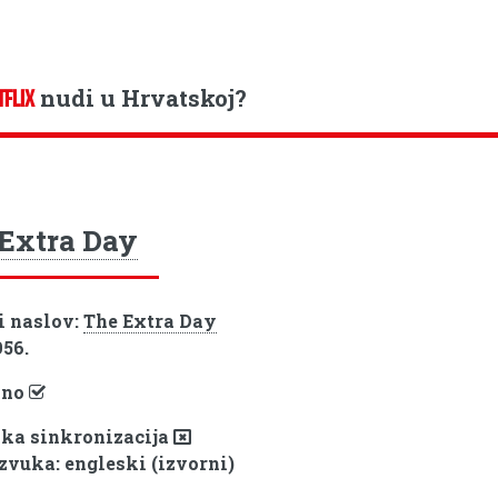
nudi u Hrvatskoj?
TFLIX
Extra Day
i naslov:
The Extra Day
956.
pno
ka sinkronizacija
 zvuka: engleski (izvorni)