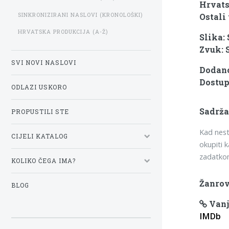
Hrvats
SINKRONIZIRANI NASLOVI (KRONOLOŠKI)
Ostali 
HRVATSKA PRODUKCIJA (A-Ž)
Slika:
Zvuk: 
SVI NOVI NASLOVI
Dodano:
Dostup
ODLAZI USKORO
Sadrža
PROPUSTILI STE
Kad nest
CIJELI KATALOG
okupiti 
zadatko
KOLIKO ČEGA IMA?
Žanrov
BLOG
Vanj
IMDb