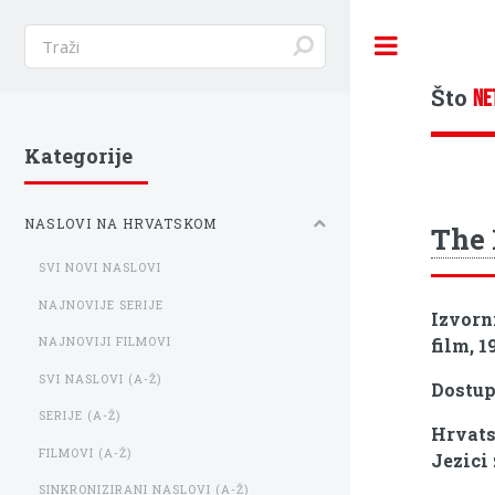
Toggle
Što
NE
Kategorije
NASLOVI NA HRVATSKOM
The 
SVI NOVI NASLOVI
NAJNOVIJE SERIJE
Izvorn
film, 1
NAJNOVIJI FILMOVI
SVI NASLOVI (A-Ž)
Dostu
SERIJE (A-Ž)
Hrvats
FILMOVI (A-Ž)
Jezici
SINKRONIZIRANI NASLOVI (A-Ž)