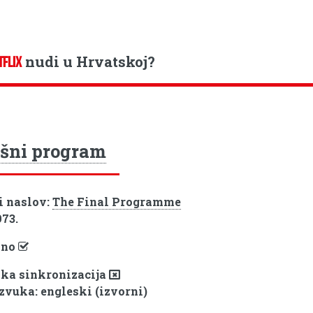
nudi u Hrvatskoj?
TFLIX
šni program
i naslov:
The Final Programme
973.
pno
ka sinkronizacija
 zvuka: engleski (izvorni)