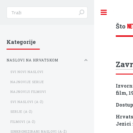
Toggle
Što
NE
Kategorije
NASLOVI NA HRVATSKOM
Zavr
SVI NOVI NASLOVI
NAJNOVIJE SERIJE
Izvorn
film, 1
NAJNOVIJI FILMOVI
SVI NASLOVI (A-Ž)
Dostu
SERIJE (A-Ž)
Hrvats
FILMOVI (A-Ž)
Jezici
SINKRONIZIRANI NASLOVI (A-Ž)