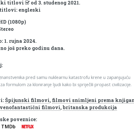
ki titlovi
od 3. studenog 2021.
titlovi: engleski
 HD (1080p)
Stereo
 1. rujna 2024.
no još preko godinu dana.
j:
znanstvenika pred samu nuklearnu katastrofu krene u zapanjujuću
a formulom za kloniranje ljudi kako bi spriječili propast civilizacije.
i:
Špijunski filmovi
,
filmovi snimljeni prema knjiga
venofantastični filmovi
,
britanska produkcija
ske poveznice:
TMDb
NETFLIX