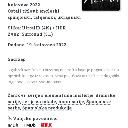
kolovoza 2022.
Ostali titlovi: engleski,
španjolski, talijanski, ukrajinski
Slika: UltraHD (4K) + HDR
Zvuk: Surround (5.1)
Dodano: 19. kolovoza 2022.
Sadržaj:
Izgubivši pamćenje u bizarnoj nestreći u kojoj je poginula većina
njezinih kolega iz razreda, Alma pokušava otkriti što se dogodilo
tog dana... i vratiti svoj identitet.
Žanrovi:
serije s elementima misterije
,
dramske
serije
,
serije za mlade
,
horor serije
,
Španjolske
serije
,
Španjolska produkcija
Vanjske poveznice:
IMDb
TMDb
NETFLIX