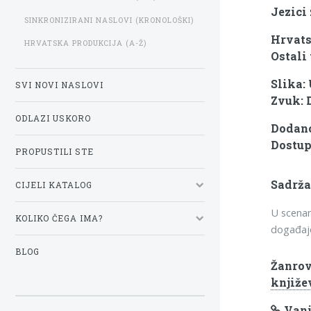
Jezici 
SINKRONIZIRANI NASLOVI (KRONOLOŠKI)
Hrvats
HRVATSKA PRODUKCIJA (A-Ž)
Ostali 
Slika:
SVI NOVI NASLOVI
Zvuk: 
ODLAZI USKORO
Dodano
Dostup
PROPUSTILI STE
Sadrža
CIJELI KATALOG
U scenam
KOLIKO ČEGA IMA?
događaje 
BLOG
Žanrov
knjiže
Vanj