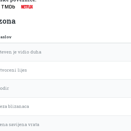
TMDb
NETFLIX
ezona
aslov
teven je vidio duha
tvoreni lijes
odir
eza blizanaca
ena savijena vrata