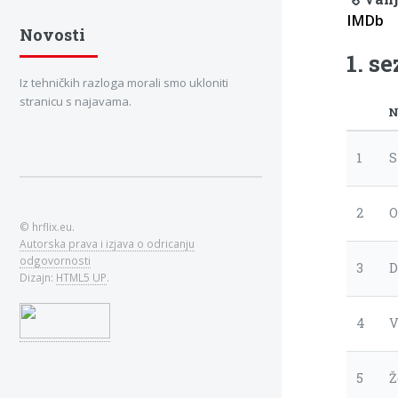
IMDb
Novosti
1. s
Iz tehničkih razloga morali smo ukloniti
stranicu s najavama.
N
1
S
2
O
© hrflix.eu.
Autorska prava i izjava o odricanju
odgovornosti
3
D
Dizajn:
HTML5 UP
.
4
V
5
Ž