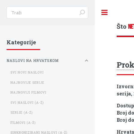
Toggle
Što
NE
Kategorije
NASLOVI NA HRVATSKOM
Prok
SVI NOVI NASLOVI
NAJNOVIJE SERIJE
Izvorn
serija,
NAJNOVIJI FILMOVI
SVI NASLOVI (A-Ž)
Dostu
Broj d
SERIJE (A-Ž)
Broj d
FILMOVI (A-Ž)
Hrvats
SINKRONIZIRANI NASLOVI (A-Ž)