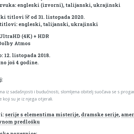
zvuka: engleski (izvorni), talijanski, ukrajinski
ki titlovi
od 31. listopada 2020.
titlovi: engleski, talijanski, ukrajinski
 UltraHD (4K) + HDR
Dolby Atmos
: 12. listopada 2018.
no još 4 godine.
j:
a iz sadašnjosti i budućnosti, slomljena obitelj suočava se s proga
koji su je iz njega otjerali.
i:
serije s elementima misterije
,
dramske serije
,
amer
vnom predlošku
ske poveznice: