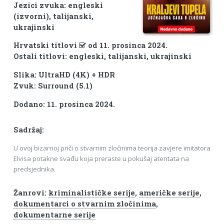
Jezici zvuka: engleski
(izvorni), talijanski,
ukrajinski
Hrvatski titlovi
od 11. prosinca 2024.
Ostali titlovi: engleski, talijanski, ukrajinski
Slika: UltraHD (4K) + HDR
Zvuk: Surround (5.1)
Dodano: 11. prosinca 2024.
Sadržaj:
U ovoj bizarnoj priči o stvarnim zločinima teorija zavjere imitatora
Elvisa potakne svađu koja preraste u pokušaj atentata na
predsjednika.
Žanrovi:
kriminalističke serije
,
američke serije
,
dokumentarci o stvarnim zločinima
,
dokumentarne serije