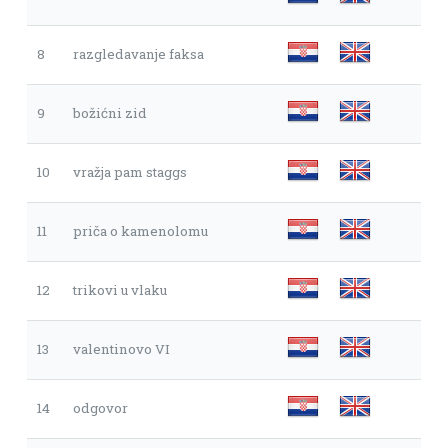
8
razgledavanje faksa
9
božićni zid
10
vražja pam staggs
11
priča o kamenolomu
12
trikovi u vlaku
13
valentinovo VI
14
odgovor