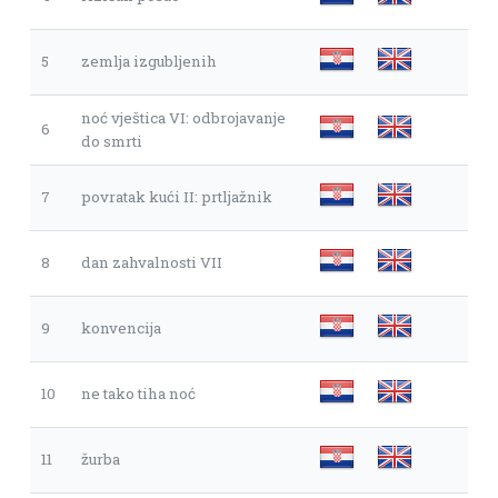
5
zemlja izgubljenih
noć vještica VI: odbrojavanje
6
do smrti
7
povratak kući II: prtljažnik
8
dan zahvalnosti VII
9
konvencija
10
ne tako tiha noć
11
žurba