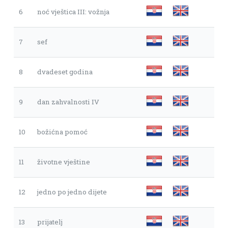
6
noć vještica III: vožnja
7
sef
8
dvadeset godina
9
dan zahvalnosti IV
10
božićna pomoć
11
životne vještine
12
jedno po jedno dijete
13
prijatelj