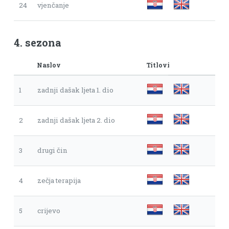
24
vjenčanje
4. sezona
Naslov
Titlovi
1
zadnji dašak ljeta 1. dio
2
zadnji dašak ljeta 2. dio
3
drugi čin
4
zečja terapija
5
crijevo