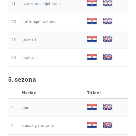
21
iz orsona s ljubavlju
22
hallelujah zabava
23
prekid
24
matura
5. sezona
Naslov
Titlovi
1
pad
2
dašak promjene