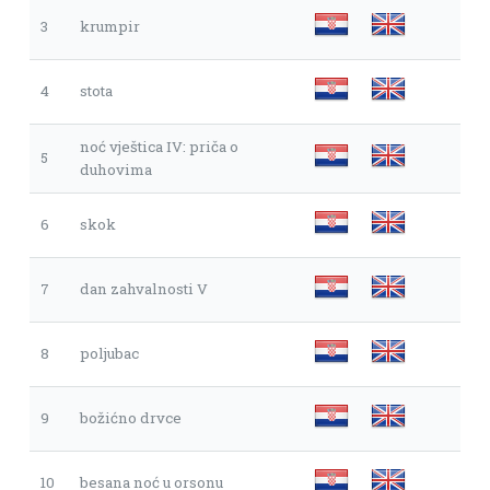
3
krumpir
4
stota
noć vještica IV: priča o
5
duhovima
6
skok
7
dan zahvalnosti V
8
poljubac
9
božićno drvce
10
besana noć u orsonu