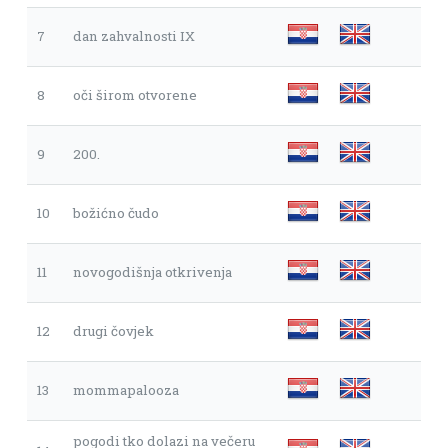
7
dan zahvalnosti IX
8
oči širom otvorene
9
200.
10
božićno čudo
11
novogodišnja otkrivenja
12
drugi čovjek
13
mommapalooza
pogodi tko dolazi na večeru