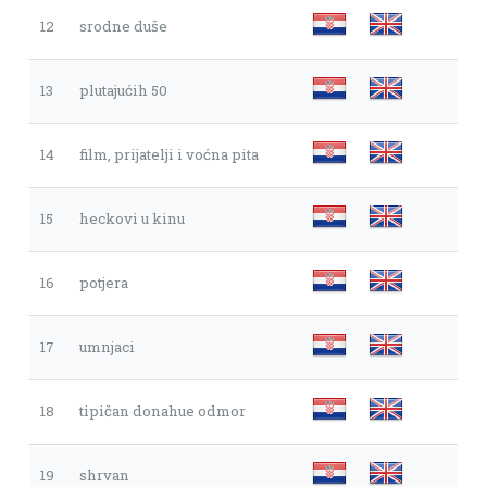
12
srodne duše
13
plutajućih 50
14
film, prijatelji i voćna pita
15
heckovi u kinu
16
potjera
17
umnjaci
18
tipičan donahue odmor
19
shrvan