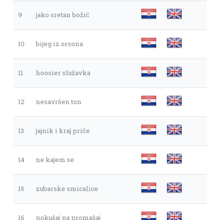
9
jako sretan božić
10
bijeg iz orsona
11
hoosier služavka
12
nesavršen ton
13
jajnik i kraj priče
14
ne kajem se
15
zubarske smicalice
16
pokušaj pa promašaj