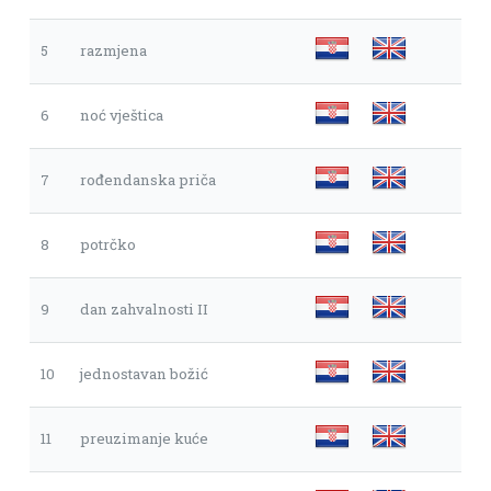
5
razmjena
6
noć vještica
7
rođendanska priča
8
potrčko
9
dan zahvalnosti II
10
jednostavan božić
11
preuzimanje kuće