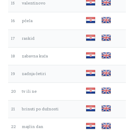
15
valentinovo
16
pčela
17
raskid
18
zabavna kuća
19
zadnja četiri
20
tv ili ne
21
brinuti po dužnosti
22
majčin dan