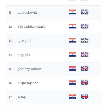
11
rat heckovih
12
zajednička vožnja
13
igre gladi
14
nagrada
15
godišnji odmor
16
olujni mjesec
17
šetnja