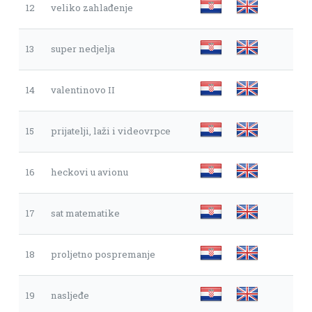
12
veliko zahlađenje
13
super nedjelja
14
valentinovo II
15
prijatelji, laži i videovrpce
16
heckovi u avionu
17
sat matematike
18
proljetno pospremanje
19
nasljeđe