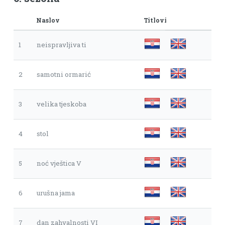
Naslov
Titlovi
1
neispravljiva ti
2
samotni ormarić
3
velika tjeskoba
4
stol
5
noć vještica V
6
urušna jama
7
dan zahvalnosti VI