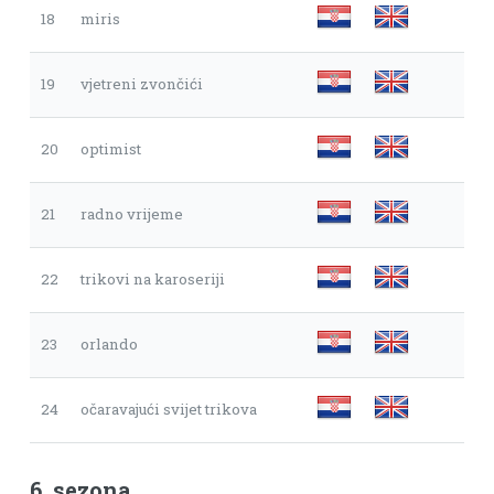
18
miris
19
vjetreni zvončići
20
optimist
21
radno vrijeme
22
trikovi na karoseriji
23
orlando
24
očaravajući svijet trikova
6. sezona