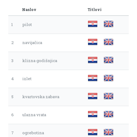
Naslov
Titlovi
1
pilot
2
navijačica
3
klizna godišnjica
4
izlet
5
kvartovska zabava
6
ulazna vrata
7
ogrebotina