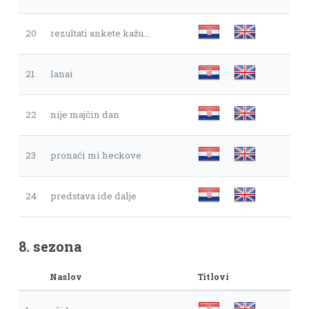
20
rezultati ankete kažu…
21
lanai
22
nije majčin dan
23
pronaći mi heckove
24
predstava ide dalje
8. sezona
Naslov
Titlovi