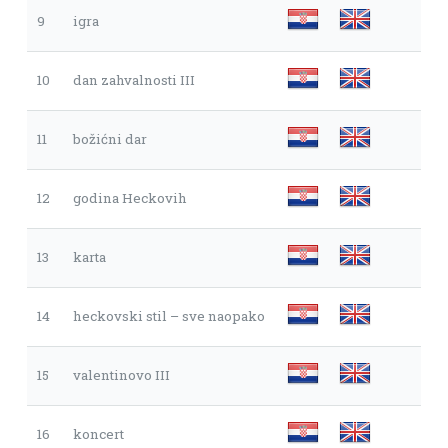
9
igra
10
dan zahvalnosti III
11
božićni dar
12
godina Heckovih
13
karta
14
heckovski stil – sve naopako
15
valentinovo III
16
koncert