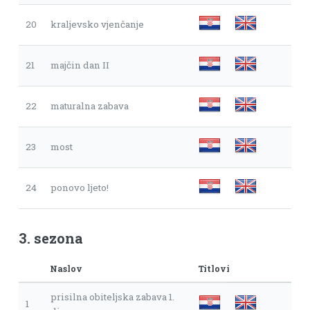
20
kraljevsko vjenčanje
21
majčin dan II
22
maturalna zabava
23
most
24
ponovo ljeto!
3. sezona
Naslov
Titlovi
prisilna obiteljska zabava 1.
1