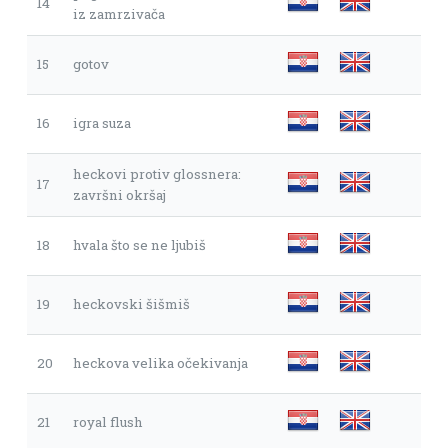
14
iz zamrzivača
15
gotov
16
igra suza
heckovi protiv glossnera:
17
završni okršaj
18
hvala što se ne ljubiš
19
heckovski šišmiš
20
heckova velika očekivanja
21
royal flush