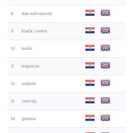
8
dan zahvalnosti
9
braća i sestre
10
božić
11
traperice
12
susjeda
13
intervju
14
galama