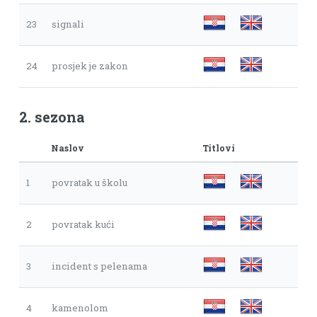
23
signali
24
prosjek je zakon
2. sezona
Naslov
Titlovi
1
povratak u školu
2
povratak kući
3
incident s pelenama
4
kamenolom