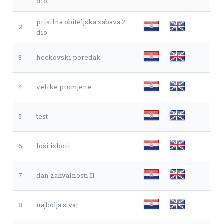
dio
prisilna obiteljska zabava 2.
2
dio
3
heckovski poredak
4
velike promjene
5
test
6
loši izbori
7
dan zahvalnosti II
8
najbolja stvar