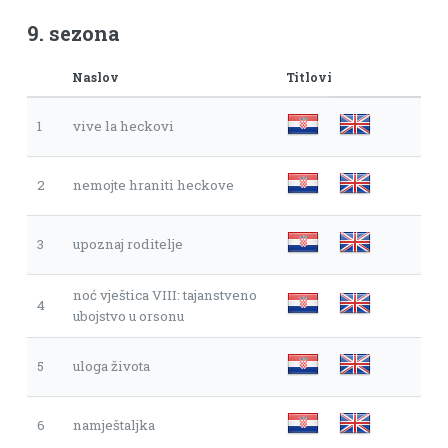
9. sezona
Naslov
Titlovi
1
vive la heckovi
2
nemojte hraniti heckove
3
upoznaj roditelje
noć vještica VIII: tajanstveno
4
ubojstvo u orsonu
5
uloga života
6
namještaljka