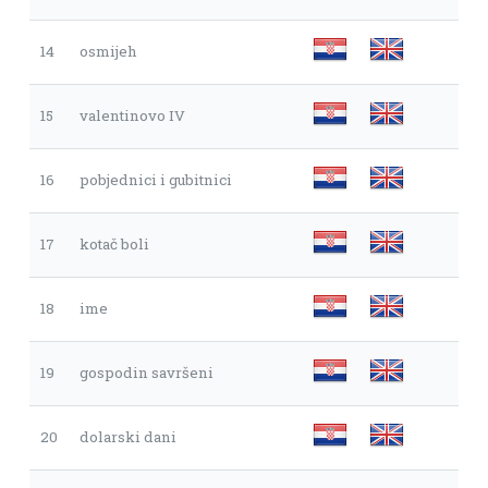
14
osmijeh
15
valentinovo IV
16
pobjednici i gubitnici
17
kotač boli
18
ime
19
gospodin savršeni
20
dolarski dani