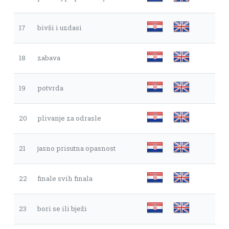
17
bivši i uzdasi
18
zabava
19
potvrda
20
plivanje za odrasle
21
jasno prisutna opasnost
22
finale svih finala
23
bori se ili bježi