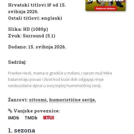
Hrvatski titlovi
od 15.
svibnja 2026.
Ostali titlovi: engleski
Slika: HD (1080p)
Zvuk: Surround (5.1)
Dodano: 15. svibnja 2026.
Sadržaj:
Frankie Heck, mama iz gradića u Indiani, i njezin muž Mike
balansiraju posao i život kod kuće dok odgajaju troje
neobuzdane djece u ovoj toploj humorističnoj seriji.
Žanrovi:
sitcomi
,
humoristične serije
,
Vanjske poveznice:
IMDb
TMDb
NETFLIX
1. sezona