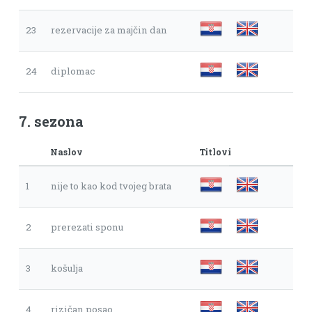
23
rezervacije za majčin dan
24
diplomac
7. sezona
Naslov
Titlovi
1
nije to kao kod tvojeg brata
2
prerezati sponu
3
košulja
4
rizičan posao