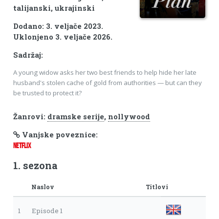
talijanski, ukrajinski
Dodano: 3. veljače 2023.
Uklonjeno 3. veljače 2026.
Sadržaj:
A young widow asks her two best friends to help hide her late
husband's stolen cache of gold from authorities — but can they
be trusted to protect it?
Žanrovi:
dramske serije
,
nollywood
Vanjske poveznice:
NETFLIX
1. sezona
Naslov
Titlovi
1
Episode 1