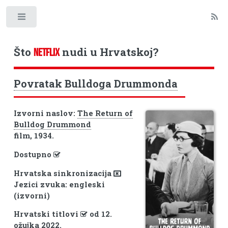
Toggle
Što
nudi u Hrvatskoj?
NETFLIX
Povratak Bulldoga Drummonda
Izvorni naslov:
The Return of
Bulldog Drummond
film, 1934.
Dostupno
Hrvatska sinkronizacija
Jezici zvuka: engleski
(izvorni)
Hrvatski titlovi
od 12.
ožujka 2022.