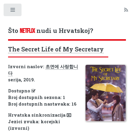
Toggle
Što
nudi u Hrvatskoj?
NETFLIX
The Secret Life of My Secretary
Izvorni naslov:
초면에 사랑합니
다
serija, 2019.
Dostupno
Broj dostupnih sezona: 1
Broj dostupnih nastavaka: 16
Hrvatska sinkronizacija
Jezici zvuka: korejski
(izvorni)