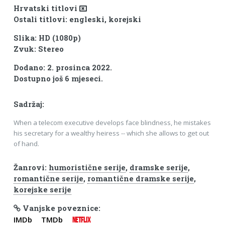
Hrvatski titlovi
Ostali titlovi: engleski, korejski
Slika: HD (1080p)
Zvuk: Stereo
Dodano: 2. prosinca 2022.
Dostupno još 6 mjeseci.
Sadržaj:
When a telecom executive develops face blindness, he mistakes
his secretary for a wealthy heiress -- which she allows to get out
of hand.
Žanrovi:
humoristične serije
,
dramske serije
,
romantične serije
,
romantične dramske serije
,
korejske serije
Vanjske poveznice:
IMDb
TMDb
NETFLIX