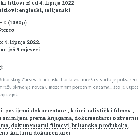
ki titlovi
od 4. lipnja 2022.
titlovi: engleski, talijanski
 HD (1080p)
Stereo
 4. lipnja 2022.
no još 9 mjeseci.
j:
itanskog Carstva londonska bankovna mreža stvorila je pokvarenu
režu skrivanja novca u inozemnim poreznim oazama... što je utjec
ji svijet.
i:
povijesni dokumentarci
,
kriminalistički filmovi
,
i snimljeni prema knjigama
,
dokumentarci o stvarn
ima
,
dokumentarni filmovi
,
britanska produkcija
,
eno-kulturni dokumentarci