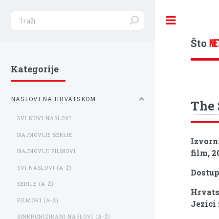
Toggle
Što
NE
Kategorije
NASLOVI NA HRVATSKOM
The 
SVI NOVI NASLOVI
NAJNOVIJE SERIJE
Izvorn
film, 2
NAJNOVIJI FILMOVI
SVI NASLOVI (A-Ž)
Dostu
SERIJE (A-Ž)
Hrvats
FILMOVI (A-Ž)
Jezici
SINKRONIZIRANI NASLOVI (A-Ž)