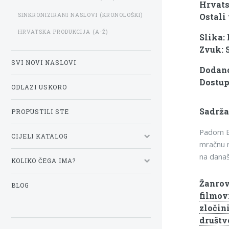
Hrvats
SINKRONIZIRANI NASLOVI (KRONOLOŠKI)
Ostali 
HRVATSKA PRODUKCIJA (A-Ž)
Slika:
Zvuk: 
SVI NOVI NASLOVI
Dodano:
Dostup
ODLAZI USKORO
Sadrža
PROPUSTILI STE
Padom Br
CIJELI KATALOG
mračnu m
na današn
KOLIKO ČEGA IMA?
Žanrov
BLOG
filmov
zločin
društv