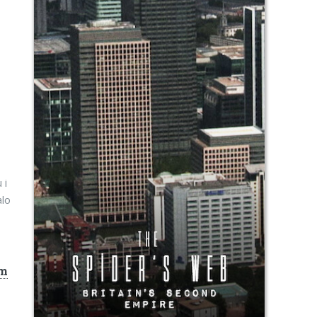
 i
alo
im