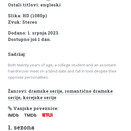
Ostali titlovi: engleski
Slika: HD (1080p)
Zvuk: Stereo
Dodano: 1. srpnja 2023.
Dostupno još 1 dan.
Sadržaj:
Both twenty years of age, a college student and an assistant
hairdresser meet on a blind date and fall in love despite their
opposite personalities.
Žanrovi:
dramske serije
,
romantične dramske
serije
,
korejske serije
Vanjske poveznice:
IMDb
TMDb
NETFLIX
1. sezona