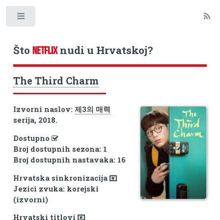
Toggle
Što
nudi u Hrvatskoj?
NETFLIX
The Third Charm
Izvorni naslov:
제3의 매력
serija, 2018.
Dostupno
Broj dostupnih sezona: 1
Broj dostupnih nastavaka: 16
Hrvatska sinkronizacija
Jezici zvuka: korejski
(izvorni)
Hrvatski titlovi