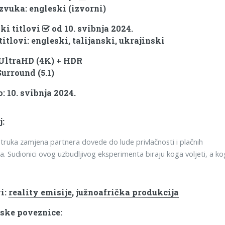
 zvuka: engleski (izvorni)
ki titlovi
od 10. svibnja 2024.
titlovi: engleski, talijanski, ukrajinski
 UltraHD (4K) + HDR
Surround (5.1)
: 10. svibnja 2024.
j:
truka zamjena partnera dovede do lude privlačnosti i plačnih
a. Sudionici ovog uzbudljivog eksperimenta biraju koga voljeti, a k
i:
reality emisije
,
južnoafrička produkcija
ske poveznice: