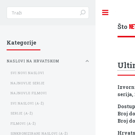
Toggle
Što
NE
Kategorije
NASLOVI NA HRVATSKOM
Ulti
SVI NOVI NASLOVI
NAJNOVIJE SERIJE
Izvorn
serija,
NAJNOVIJI FILMOVI
SVI NASLOVI (A-Ž)
Dostu
Broj d
SERIJE (A-Ž)
Broj d
FILMOVI (A-Ž)
Hrvats
SINKRONIZIRANI NASLOVI (A-Ž)