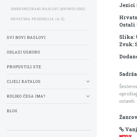
Jezici
SINKRONIZIRANI NASLOVI (KRONOLOŠKI)
Hrvats
HRVATSKA PRODUKCIJA (A-Ž)
Ostali 
Slika:
SVI NOVI NASLOVI
Zvuk: 
ODLAZI USKORO
Dodano
PROPUSTILI STE
Sadrža
CIJELI KATALOG
Šesteros
oproštaj
KOLIKO ČEGA IMA?
ostaviti.
BLOG
Žanrov
Vanj
NETFLIX