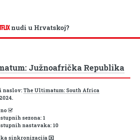
nudi u Hrvatskoj?
TFLIX
matum: Južnoafrička Republika
i naslov:
The Ultimatum: South Africa
 2024.
pno
ostupnih sezona: 1
ostupnih nastavaka: 10
ka sinkronizacija