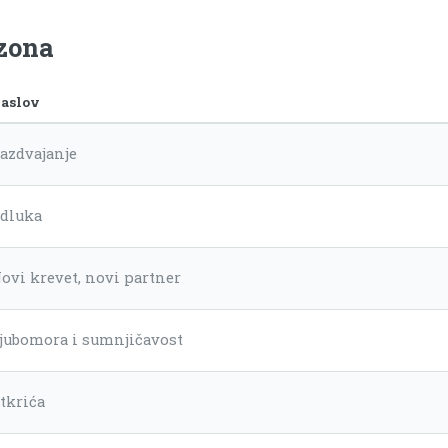
ezona
aslov
azdvajanje
dluka
ovi krevet, novi partner
jubomora i sumnjičavost
tkrića