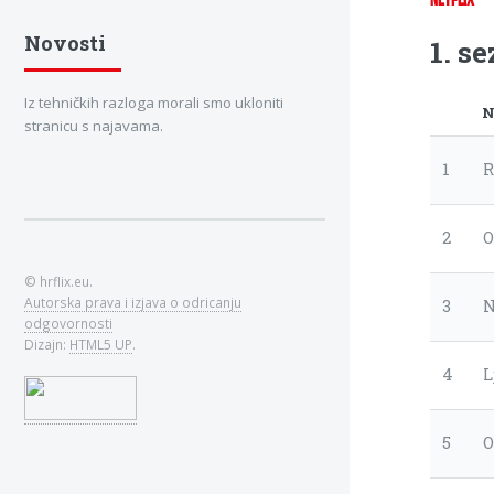
Novosti
1. s
Iz tehničkih razloga morali smo ukloniti
N
stranicu s najavama.
1
R
2
O
© hrflix.eu.
Autorska prava i izjava o odricanju
3
N
odgovornosti
Dizajn:
HTML5 UP
.
4
L
5
O