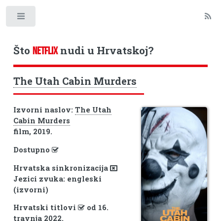
Toggle
Što
nudi u Hrvatskoj?
NETFLIX
The Utah Cabin Murders
Izvorni naslov:
The Utah
Cabin Murders
film, 2019.
Dostupno
Hrvatska sinkronizacija
Jezici zvuka: engleski
(izvorni)
Hrvatski titlovi
od 16.
travnja 2022.