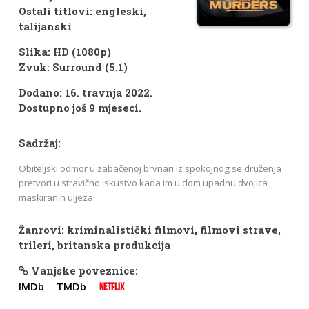
Ostali titlovi: engleski,
talijanski
Slika: HD (1080p)
Zvuk: Surround (5.1)
Dodano: 16. travnja 2022.
Dostupno još 9 mjeseci.
Sadržaj:
Obiteljski odmor u zabačenoj brvnari iz spokojnog se druženja
pretvori u stravično iskustvo kada im u dom upadnu dvojica
maskiranih uljeza.
Žanrovi:
kriminalistički filmovi
,
filmovi strave
,
trileri
,
britanska produkcija
Vanjske poveznice:
IMDb
TMDb
NETFLIX