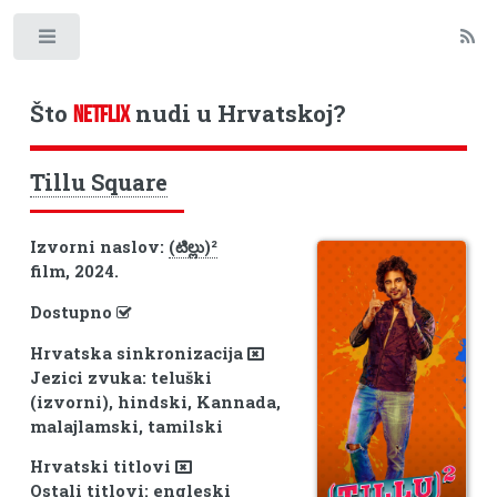
Toggle
Što
nudi u Hrvatskoj?
NETFLIX
Tillu Square
Izvorni naslov:
(టిల్లు)²
film, 2024.
Dostupno
Hrvatska sinkronizacija
Jezici zvuka: teluški
(izvorni), hindski, Kannada,
malajlamski, tamilski
Hrvatski titlovi
Ostali titlovi: engleski