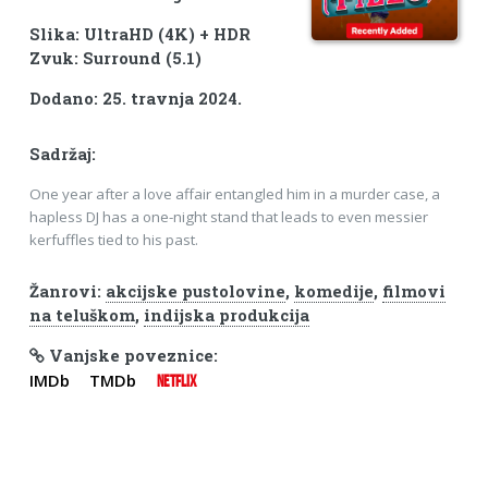
Slika: UltraHD (4K) + HDR
Zvuk: Surround (5.1)
Dodano: 25. travnja 2024.
Sadržaj:
One year after a love affair entangled him in a murder case, a
hapless DJ has a one-night stand that leads to even messier
kerfuffles tied to his past.
Žanrovi:
akcijske pustolovine
,
komedije
,
filmovi
na teluškom
,
indijska produkcija
Vanjske poveznice:
IMDb
TMDb
NETFLIX